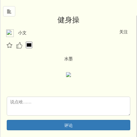
健身操
关注
小文
首
页
中
国
水墨
风
文
墨
名
人
堂
新
评论
闻