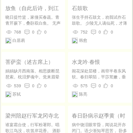
作的时间，做梦也想不到发生
吊，神理若为诬。 在昔恩知
放鱼（自此后诗，到江
石鼓歌
兴趣法的。 还有一种是极其彻
忝，诸生礼秩殊。入韩非剑
州作）
底的：说是大热天气，阔人还
客，过赵受钳奴。 楚水招魂
晓日提竹篮，家僮买春蔬。青
张生手持石鼓文，劝我试作石
忙于应酬，汗流浃背，穷人却
远，邙山卜宅孤。甘心亲垤
青芹蕨下，叠卧双白鱼。 无声
鼓歌。 少陵无人谪仙死，才薄
挟了一条破席，铺在路上，脱
蚁，旋踵戮城狐。 阴骘今如
但呀呀，以气相喣濡。倾篮写
将奈石鼓何。 周纲凌迟四海
768
0
0
752
0
0
衣服，浴凉风，其乐无穷，这
此，天灾未可无。莫凭牲玉
地上，拨剌长尺馀。 岂唯刀机
沸，宣王愤起挥天戈。 大开明
叫作“席卷天下”。这也是一张
白居易
韩愈
请，便望救焦枯。
忧，坐见蝼蚁图。脱泉虽已
堂受朝贺，诸侯剑珮鸣相磨。
少见的富有诗趣的药方，不过
久，得水犹可苏。 放之小池
蒐于岐阳骋雄俊，万里禽兽皆
也有煞风景在后面。快要秋凉
中，且用救干枯。水小池窄
遮罗。 镌功勒成告万世，凿石
了，一早到马路上去走走，看
狭，动尾触四隅。 一时幸苟
作鼓隳嵯峨。 从臣才艺咸第
菩萨蛮（述古席上）
水龙吟·春恨
见手捧肚子，口吐黄水的就是
活，久远将何如。怜其不得
一，拣选撰刻留山阿。 雨淋日
那些“席卷天下”的前任活神
所，移放于南湖。 南湖连西
灸野火燎，鬼物守护烦撝呵。
娟娟缺月西南落。相思拨断琵
闹花深处层楼，画帘半卷东风
仙。大约眼前有福，偏不去享
江，好去勿踟蹰。施恩即望
公从何处得纸本，毫发尽备无
琶索。枕泪梦魂中。觉来眉晕
软。春归翠陌，平莎茸嫩，垂
的大愚人，世上究竟是不多
报，吾非斯人徒。 不须泥沙
差讹。 辞严义密读难晓，字体
重。 华堂堆烛泪。长笛吹新
杨金浅。迟日催花，淡云阁
539
0
0
575
0
0
的，如果精穷真是这么有趣，
底，辛苦觅明珠。
不类隶与蝌。 年深岂免有缺
水。醉客各西东。应思陈孟
雨，轻寒轻暖。恨芳菲世界，
现在的阔人一定首先躺在马路
苏轼
陈亮
画，快剑斫断生蛟鼍。 鸾翔凤
公。
游人未赏，都付与、莺和燕。
上，而现在的穷人的席子也没
翥众仙下，珊瑚碧树交枝柯。
寂寞凭高念远。向南楼、一声
有地方铺开来了。 上海中学会
金绳铁索锁纽壮，古鼎跃水龙
归雁。金钗斗草，青丝勒马，
考的优良成绩发表了，有《衣
腾梭。 陋儒编诗不收入，二雅
风流云散。罗绶分香，翠绡对
梁州陪赵行军龙冈寺北
春日卧病示赵季黄（时
取蔽寒食取充腹论》〔３〕，
褊迫无委蛇。[1][2][3] 孔子西
泪，几多幽怨。正销魂，又是
庭泛舟宴王侍御（得长
陷在贼中）
其中有一段——“……若德业已
行不到秦，掎摭星宿遗羲娥。
疏烟淡月，子规声断。
谁宴霜台使，行军粉署郎。唱
病中饶泪眼常昏，闻说花开亦
字）
立，则虽饔飧不继，捉襟肘
嗟余好古生苦晚，对此涕泪双
歌江鸟没，吹笛岸花香。 酒影
闭门。语少渐知琴思苦， 卧多