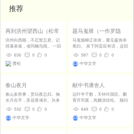
开
推荐
发
社
区
再到洪州望西山（松常
题马嵬驿（一作罗隐
登
栖此山）
诗）
录
洪州向西顾，不忍暂忘君。记
马嵬烟柳正依依，重见銮舆幸
得瀑泉落，省同幽鸟闻。 一回
蜀归。 泉下阿蛮应有语，这回
经雨雹，长有剩风云。未定却
休更怨杨妃。
636
0
0
587
0
0
栖息，前头江海分。
曹松
中华文学
春山夜月
献中书潘舍人
春山多胜事，赏玩夜忘归。掬
运叶半千数，天钟许国臣。鹏
水月在手，弄花香满衣。兴来
霄开羽翼，凤阙演丝纶。 顾问
无远近，欲去惜芳菲。南望鸣
当清夜，从容向紫宸。立言成
532
0
0
649
0
0
钟处，楼台深翠微。
雅诰，正意叙彝伦。 朴素偕前
中华文学
中华文学
哲，馨香越搢绅。褒辞光万
代，优旨重千钧。 公退谁堪
接，清闲道是邻。世间身属