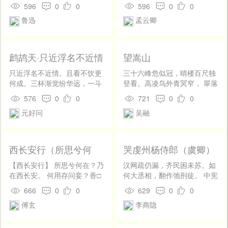
医生。但做人处世的法子，却
烟火， 不独明朝为子推。
596
0
0
596
0
0
恐怕要自己斟酌，许多别人开
鲁迅
孟云卿
来的良方，往往不过是废纸。
劝人安贫乐道是古今治国平天
下的大经络，开过的方子也很
多，但都没有十全大补的功
鹧鸪天·只近浮名不近情
望嵩山
效。因此新方子也开不完，新
近就看见了两种，但我想：恐
只近浮名不近情。且看不饮更
三十六峰危似冠，晴楼百尺独
怕都不大妥当。 一种是教人对
何成。三杯渐觉纷华远，一斗
登看。高凌鸟外青冥窄， 翠落
于职业要发生兴趣，一有兴
都浇块磊平。 醒复醉，醉还
人间白昼寒。不觉衡阳遮雁
576
0
0
721
0
0
趣，就无论什么事，都乐此不
醒。灵均憔悴可怜生。《离
过，如何钟阜斗龙盘。 始知万
元好问
吴融
倦了。当然，言之成理的，但
骚》读杀浑无味，好个诗家阮
岁声长在，只待东巡动玉鸾。
到底须是轻松一点的职业。且
步兵！
不说掘煤，挑粪那些事，就是
上海工厂里做工至少每天十点
西长安行（所思兮何
哭虔州杨侍郎（虞卿）
的工人，到晚快边就一定筋疲
在）
力倦，受伤的事情是大抵出在
【西长安行】 所思兮何在？乃
汉网疏仍漏，齐民困未苏。如
那时候的。“健全的精神，宿于
在西长安。 何用存问妾？香□
何大丞相，翻作弛刑徒。 中宪
健全的身体之中”〔２〕，连自
双珠环。[1] 何用重存问？羽爵
方外易，尹京终就拘。本矜能
666
0
0
629
0
0
己的身体也顾不转了，怎么还
翠琅玕。 今我兮闻君，更有兮
弭谤，先议取非辜。 巧有凝脂
会有兴趣？——除非他爱兴趣
傅玄
李商隐
异心。 香亦不可烧，环亦不可
密，功无一柱扶。深知狱吏
比性命还利害。倘若问他们自
沉。 香烧日有歇，环沉日自
贵，几迫季冬诛。 叫帝青天
己罢，我想，一定说是减少工
深。
阔，辞家白日晡。流亡诚不