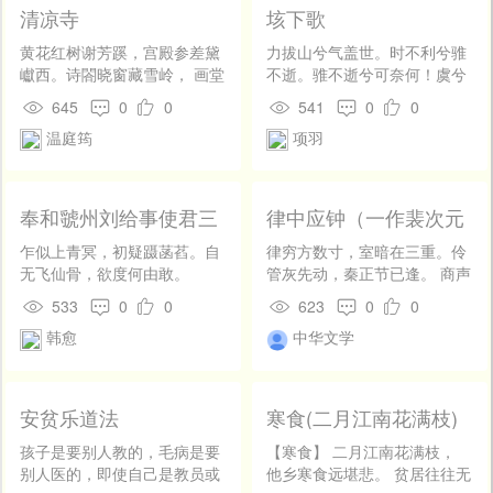
幻，物外意通津。 吊往兼春
清凉寺
垓下歌
梦，文高赋复新。琴弹三峡
水，屏画十洲春。 庭冷铺苔
黄花红树谢芳蹊，宫殿参差黛
力拔山兮气盖世。时不利兮骓
色，池寒浸月轮。竹风来枕
巘西。诗閤晓窗藏雪岭， 画堂
不逝。骓不逝兮可奈何！虞兮
簟，药气上衣巾。 茶谱传溪
秋水接蓝溪。松飘晚吹摐金
虞兮奈若何！
645
0
0
541
0
0
叟，棋经受羽人。清虚虽得
铎，竹荫寒苔上石梯。 妙迹奇
温庭筠
项羽
趣，献替不妨陈。 杞梓呈才
名竟何在，下方烟暝草萋萋。
后，神仙入侍频。孤寒皆有
赖，中外亦同忻。 有士曾多
难，无门得望尘。忙忙罹险
奉和虢州刘给事使君三
律中应钟（一作裴次元
阻，往往耗精神。 寻果巢枝
堂新题二十一咏。梯桥
诗）
愿，终全负米身。遭逢敦孝
乍似上青冥，初疑蹑菡萏。自
律穷方数寸，室暗在三重。伶
治，蹇塞值通津。 最庆清朝
无飞仙骨，欲度何由敢。
管灰先动，秦正节已逢。 商声
禄，还沾白发亲。甘柔心既
辞玉笛，羽调入金钟。密叶翻
533
0
0
623
0
0
遂，虚薄报何因。 远宦联绵
霜彩，轻冰敛水容。 望鸿南去
历，卑栖夙夜勤。良时空爱
韩愈
中华文学
绝，迎气北来浓。愿托无凋
惜，末路每悲辛。 骨立驹犹
性，寒林自比松。
病，颜凋女尚贫。而今谐顾
遇，尺蠖愿求伸。
安贫乐道法
寒食(二月江南花满枝)
孩子是要别人教的，毛病是要
【寒食】 二月江南花满枝，
别人医的，即使自己是教员或
他乡寒食远堪悲。 贫居往往无