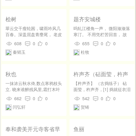
幸，留镇在东京。 合宴千官
入，分曹百戏呈。乐来嫌景
遽，酒著讶寒轻。 喜气连云
桧树
题齐安城楼
阁，欢呼动洛城。人间知几
代，今日见河清。
翠云交干瘦轮囷，啸雨吟风几
呜轧江楼角一声， 微阳潋潋落
百春。深盖屈盘青麈尾， 老皮
寒汀。 不用凭栏苦回首， 故
张展黑龙鳞。唯堆寒色资琴
乡七十五长亭。
608
0
0
655
0
0
兴，不放秋声染俗尘。 岁月如
秦韬玉
杜牧
波事如梦，竟留苍翠待何人。
秋也
杵声齐（砧面莹，杵声
齐）
一抹浓云秋水倚,数点寒鸦枝头
【杵声齐】 （古捣练子） 砧
立. 晓来谁醉残风里,霜打木叶
面莹，杵声齐，[1] 捣就征衣泪
漫天碧
墨题。[2] 寄到玉关应万里，
662
0
0
542
0
0
[3] 戍人犹在玉关西。[4]
闫弘轩
贺铸
奉和袭美开元寺客省早
鱼丽
景即事次韵