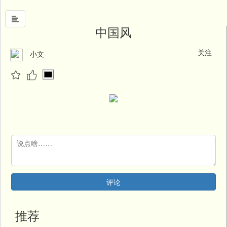
中国风
关注
小文
首
页
中
国
风
文
墨
名
人
堂
评论
新
闻
推荐