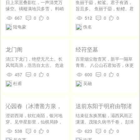
日上罘罳叠影红，一声清梵万
鱼丽于罶，鲿鲨。君子有酒，
缘空。褵褷满地贝多雪， 料峭
旨且多。 鱼丽于罶，鲂鳢。君
入楼于阗风。水榭初抽寥泬
子有酒，多且旨。 鱼丽于罶，
667
0
0
512
0
0
思，作窗犹挂梦魂中。 灵香散
鰋鲤。君子有酒，旨且有。物
陆龟蒙
佚名
尽禅家接，谁共殷源小品同。
其多矣， 维其嘉矣！物其旨
矣，维其偕矣！物其有矣，维
其时矣！
龙门阁
经苻坚墓
清江下龙门，绝壁无尺土。长
百里烟尘散杳冥，新平一隰草
风驾高浪，浩浩自太古。 危途
青青。 八公山石君知否，休更
中萦盘，仰望垂线缕。滑石欹
中原作彗星。
457
0
0
600
0
0
谁凿，浮梁袅相拄。 目眩陨杂
杜甫
吴融
花，头风吹过雨。百年不敢
料，一坠那得取。 饱闻经瞿
塘，足见度大庾。终身历艰
险，恐惧从此数。
沁园春（冰漕凿方泉，
送前东阳于明府由鄂渚
宾客请以名斋，邀赋）
归故林
澄碧西湖，软红南陌，银河地
结束征东换黑貂，灞西风雨正
穿。见华星影里，仙棋局静，
潇潇。茂陵久病书千卷， 彭泽
清风行处，瑞玉圭寒。斜谷山
初归酒一瓢。帆背夕阳湓水
538
0
0
623
0
0
深，望春楼远，无此峥嵘小渭
阔，棹经沧海甑山遥。 殷勤为
吴文英
许浑