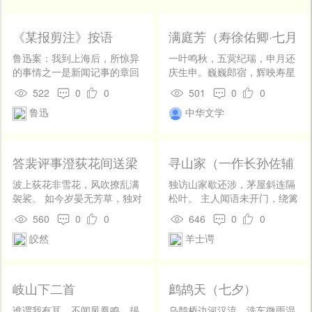
开
发
社
《某报剪注》按语
满庭芳（寿徐佑卿·七月
区
初五）
鲁迅案：我到上海后，所惊异
一叶鸣秋，五蓂纪瑞，申月还
登
的事情之一是新闻记事的章回
庆生申。巍巍郎宿，辉映寿星
录
小说化。无论怎样惨事，都要
明。一段精神玉立，秋潭自、
522
0
0
501
0
0
说得有趣——海式的有趣。只
足副徽称。长生箓，只在公丹
鲁迅
中华文学
要是失势或遭殃的，便总要受
府，何待祝修龄。 粉垣，才过
奚落——赏玩的奚落。天南叟
了，便持荷橐，光近枫宸。况
*3〔２〕式的迂腐的“之乎者
金瓯将启，庆满槐庭。朝旆行
也”之外，又加了吴趼人李伯元
行入待，彩衣映、衮冕辉新，
答裴评事澄荻花间送梁
寻山家（一作长孙佐辅
〔３〕式的冷眼旁观调，而又
从今去，相门出相，未数汉韦
肃拾遗
诗）
加了些新添的东西。这一段报
平。
波上荻花非雪花，风吹撩乱满
独访山家歇还涉，茅屋斜连隔
章是从重庆寄来的，没有说明
袈裟。 如今岁晏无芳草，独对
松叶。 主人闻语未开门，绕篱
什么报，但我真吃惊于中国的
离樽作物华。
野菜飞黄蝶。
560
0
0
646
0
0
精神之相同，虽然地域有吴蜀
皎然
羊士谔
之别。至多，是一个他所谓“密
司”〔４〕者做了妓女——中国
古已有之的妓女罢了；或者他
的朋友去嫖了一回，不甚得法
岐山下二首
鹧鸪天（七夕）
罢了，而偏要说到漆某
〔５〕，说到主义，还要连漆
谁谓我有耳，不闻凤凰鸣。朅
乌鹊桥边河汉流。洗车微雨湿