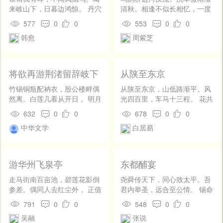
某的名字都调侃，还要说什
来岐山下，日暮边鸿惊。 丹穴
清秋。相逢不似长相忆，一度
么“羞恶之心”〔６〕，还要引
五色羽，其名为凤凰。昔周有
相逢一度愁。 云却静，月垂
577
0
0
553
0
0
《诗经》〔７〕，还要发“感
盛德，此鸟鸣高冈。 和声随祥
钩。金针穿得喜回头。只应人
慨”。然而从漆某笑到“男女学
韩愈
周紫芝
风，窅窕相飘扬。闻者亦何
倚阑干处，便似天孙梳洗楼。
生”的投稿负责者却是无可查考
事，但知时俗康。 自从公旦
的“笑男女士”，而传这消息的
死，千载閟其光。吾君亦勤
倒是“革新通信社”。其实是，
理，迟尔一来翔。
将欲再游荆渚留辞岐下
从陕至东京
这岂但奚落了“则其十之八九，
司徒
确为共产分子无疑”的漆树芬而
竹锡铜瓶配衲衣，殷公楼畔偶
从陕至东京，山低路渐平。风
已呢，就是中国，也够受奚落
然离。白莲几看从开日， 明月
光四百里，车马十三程。 花共
了。丁卯季冬Ｘ日。 来源于香
长吟到落时。活计本无桑柘
垂鞭看，杯多并辔倾。笙歌与
632
0
0
678
0
0
港公司注册
润，疏慵寻有水云资。 今朝回
谈笑，随分自将行。
www.11company.com管理专
中华文学
白居易
去精神别，为得头厅宰相诗。
家来源于香港公司注册
www.11company.com管理专
家
游华州飞泉亭
东都酺宴
走马街南百亩池，碧莲花影倒
尧舜传天下，同心致太平。吾
参差。偶同人去红尘外， 正值
君内举圣，远合至公情。 锡命
僧归落照时。万事已为春弃
承丕业，崇亲享大名。二天资
791
0
0
548
0
0
置，百忧须赖酒医治。 殷勤待
广运，两曜益齐明。 道畅昆虫
吴融
张说
取前峰月，更倚阑干弄钓丝。
乐，恩深朽蠹荣。皇舆久西