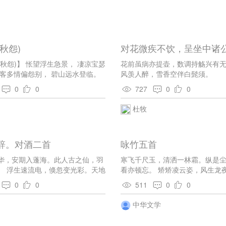
秋怨)
对花微疾不饮，呈坐中诸
(秋怨)】 怅望浮生急景， 凄凉宝瑟
花前虽病亦提壶，数调持觞兴有无
楚客多情偏怨别， 碧山远水登临。
风羡人醉，雪香空伴白髭须。
衰草， 夜阑几处疏砧。 黄叶无风
0
0
727
0
0
秋云不雨长阴。 天若有情天亦老，
难禁。 惆怅旧欢如梦， 觉来无处
杜牧
辞。对酒二首
咏竹五首
华，安期入蓬海。此人古之仙，羽
寒飞千尺玉，清洒一林霜。纵是
。 浮生速流电，倏忽变光彩。天地
看亦顿忘。 矫矫凌云姿，风生龙
容颜有迁改。 对酒不肯饮，含情欲
不知年，真吾岁寒友。 霜干寒如
0
0
511
0
0
劝君莫拒杯，春风笑人来。桃李如旧
似琴。潇湘一夜雨，滴碎客中心。
向我开。 流莺啼碧树，明月窥金
固，心虚节更高。一林寒吹发，
中华文学
朱颜子，今日白发催。 棘生石虎
涛。 淇澳春云碧，潇湘夜雨寒。
姑苏台。自古帝王宅，城阙闭黄
听，飒飒响琅玕。