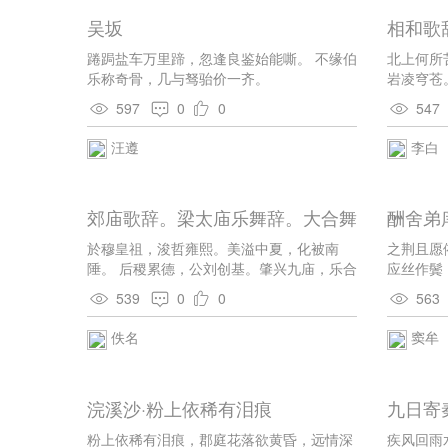
埃。 君
吴坂
相和歌
踡跼盐车万里蹄，忽逢良鉴始能嘶。 不缘伯
北上何所
乐称奇骨，几与驽骀价一齐。
岩凌穹苍
接幽州，
597
0
0
547
衣裳。奔
日，返顾
汪遵
李白
肠。 尺
阻，采薪
霜。草木
郊庙歌辞。梁太庙乐舞辞。大合舞
酬舍弟
苦，停骖
光。
於穆皇祖，浚哲雍熙。美溢中夏，化被南
之荆且愿
陲。 后稷累德，公刘创基。肇兴九庙，乐合
应丝作鬓
来仪。
539
0
0
563
佚名
窦牟
浣溪沙·粉上依稀有泪痕
九日寄
粉上依稀有泪痕，郡庭花落欲黄昏，远情深
疾风回雨