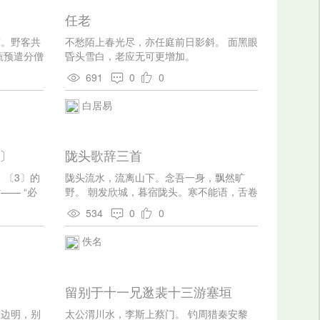
任老
床。野客共
不愁陌上春光尽，亦任庭前日影斜。 面黑眼
蔬预遣分僧
昏头雪白，老应无可更增加。
好风月，不
691
0
0
白居易
〕
陇头歌辞三首
z）〔3〕的
陇头流水，流离山下。念吾一身，飘然旷
— “必
野。 朝发欣城，暮宿陇头。寒不能语，舌卷
，如果写了
入喉。 陇头流水，鸣声呜咽。遥望秦川，心
534
0
0
鸦叫！就依
肝断绝。
篇小说就搁
佚名
红德！一本
在这里面。
因为我只会
留别于十一兄逖裴十三游塞垣
（耿济之
一九○四年
脸边明，别
太公渭川水，李斯上蔡门。 钓周猎秦安黎