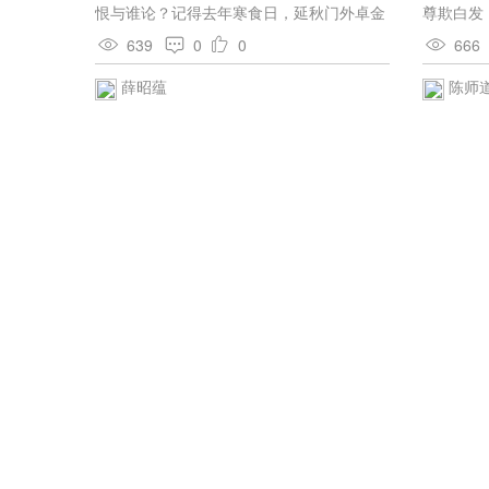
恨与谁论？记得去年寒食日，延秋门外卓金
尊欺白发
轮，日斜人散暗销魂。
在，向老
639
0
0
666
能无地落
薛昭蕴
陈师