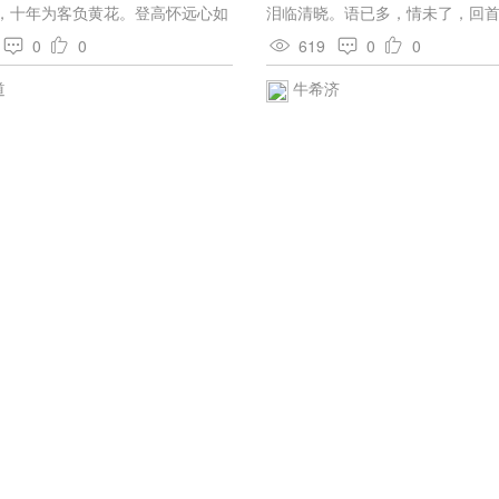
一月间的事，到七月初，他死了
，十年为客负黄花。登高怀远心如
泪临清晓。语已多，情未了，回
这一年，自说的不满于自己的作
逢辰意有加。淮海少年天下士，可
记得绿罗裙，处处怜芳草。
为“小笑话”的时代，是一八八○年
0
0
619
0
0
乌纱。
的时候起，直至一八八七年的七
道
牛希济
之间，他不但用“契红
德”（AntoshaChekhonte）〔
还用种种另外的笔名，在各种刊
了四百多篇的短篇小说，小品，
文，法院通信之类。一八八六年
堡的大报《新时代》〔5〕上投稿
评家和传记家以为这时候，契诃
真的创作，作品渐有特色，增多
素，观察也愈加深邃起来。这和
的话，是相合的。 这里的八个短
文译本，却正是全属于“契红德”
大约译者的本意，是并不在严肃
夫的作品，却在辅助玛修丁（V．
Massiutin）〔6〕的木刻插画的
是木刻的名家，十月革命后，还
洛克（A．Block）〔7〕刻《十
画，后来大约终于跑到德国去了
是他在外国的谋生之术。我的翻
介木刻的意思为多，并不著重于小