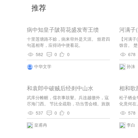
推荐
病中知皇子陂荷花盛发寄王缋
河满子(
十里莲塘路不赊，病来帘外是天涯。 烦君四
【河满子
句遥相寄，应得诗中便看花。
馀音。 
目送连天
582
0
0
678
自落， 
摇摇幽恨
中华文学
孙洙
追寻。
和袁郎中破贼后经剡中山水
相和歌
武库分帷幄，儒衣事鼓鼙。兵连越徼外，寇
松子栖金
尽海门西。 节比全疏勒，功当雪会稽。旌旗
化竟何在
回剡岭，士马濯耶溪。 受律梅初发，班师草
无凋换，
537
0
0
578
未齐。行看佩金印，岂得访丹梯。
谁待。 
识，倾花
皇甫冉
李白
罍。昨来
殿，鹿走