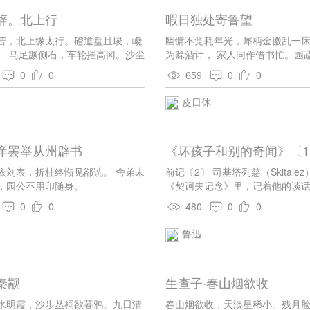
若不饮酒，昔人安在哉。
辞。北上行
暇日独处寄鲁望
苦，北上缘太行。磴道盘且峻，巉
幽慵不觉耗年光，犀柄金徽乱一
。 马足蹶侧石，车轮摧高冈。沙尘
为赊酒计， 家人同作借书忙。园
烽火连朔方。 杀气毒剑戟，严风裂
料，廪粟先教算鹤粮。 无限高情
0
0
659
0
0
鲸夹黄河，凿齿屯洛阳。 前行无归
妨犹得事吾王。
思旧乡。惨戚冰雪里，悲号绝中
皮日休
布不掩体，皮肤剧枯桑。汲水涧谷
陇坂长。 猛虎又掉尾，磨牙皓秋
不可餐，饥饮零露浆。 叹此北上
庠罢举从州辟书
《坏孩子和别的奇闻》〔1
为之伤。何日王道平，开颜睹天
依刘表，折桂终惭见郤诜。 舍弟未
前记〔2〕 司基塔列慈（Skitale
，园公不用印随身。
《契诃夫记念》里，记着他的谈话—
须要多写！你起始唱的是夜莺歌
0
0
480
0
0
一本书，就停止住，岂非成了乌
我自己说：如果我写了头几篇短
鲁迅
笔，人家决不把我当做作家！契
小笑话集！人家以为我的才学全
严肃的作家必说我是另一路人，
秦觏
生查子·春山烟欲收
笑。如今的时代怎么可以笑呢？”
译，《译文》二卷五期。） 这是
水明霞，沙步丛祠欲暮鸦。九日清
春山烟欲收，天淡星稀小。残月