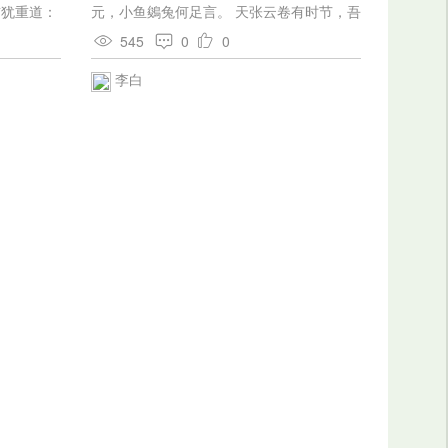
。他在临死
首犹重道：
元，小鱼鵕兔何足言。 天张云卷有时节，吾
品，指
徒莫叹羝触藩。 于公白首大梁野，使人怅望
，他二十岁
545
0
0
何可论。 既知朱亥为壮士，且愿束心秋毫
年间。在这
里。 秦赵虎争血中原，当去抱关救公子。
李白
裴生览千古，龙鸾炳文章。 悲吟雨雪动林
4〕的笔名，
木，放书辍剑思高堂。 劝尔一杯酒，拂尔裘
物上，发表
上霜。 尔为我楚舞，吾为尔楚歌。 且探虎
速写，杂
穴向沙漠，鸣鞭走马凌黄河。 耻作易水别，
，才在彼得
临岐泪滂沱。
；有些批
夫才开始认
人生的要
契诃夫自述
篇，出于德
时代之作，
的绍介契诃
N．
。玛修丁原
在本国为勃
二个》的插
，这一本书
译，也以绍
说。 这些