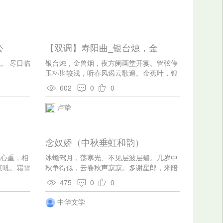
公
【双调】寿阳曲_银台烛，金
。 尽日临
银台烛，金兽烟，夜方阑画堂开宴。管弦停
玉杯斟较浅，听春风遏云歌遍。金蕉叶，银
萼花，卷长江酒杯低亚。醉书生且休扶上
602
0
0
马，听春风玉箫吹罢。诗难咏，画怎描，欠
渔翁玉蓑独钓。低唱浅斟金帐晓，胜烹茶党
卢挚
家风调。攒江酒，味转佳，刻春宵古今无
价。约寻盟绿杨中闲系马，醉春风碧纱窗
下。别珠帘秀才欢悦，早间别，痛煞煞好难
念奴娇（中秋垂虹和韵）
割舍！画船儿载将春去也，空留下半江明
月。夜忆窗间月，檐外铁，这凄凉对谁分
尘心重，相
冰蟾驾月，荡寒光、不见层波层碧。几岁中
说？剔银灯欲将心事写，长吁气把灯吹灭！
夜吼。霜雪
秋争得似，云卷秋声寂寂。多谢星郎，来陪
灯将残，人睡也，空留得半窗明月。孤眠心
玉，风枝响
贤令，快赏鳌峰极。广寒宫近，素娥不靳余
硬熬浑似铁，这凄凉怎捱今夜？灯将灭，人
475
0
0
 叶落根偏
力。 夜久露落琼浆，神京归路，有云翘前
睡些，照离愁半窗残月。多情直恁的心似
清夜伴松
迹。当日仙人曾驭气，只学神交龟息。今夜
中华文学
铁，辜负了好天良夜。灯下词，寄与伊，都
虚窗人静
清尊，一齐分付，稳是乘槎客。天津重到，
道是二人心事。是必你来会一遭儿，抵多少
霓裳何似闻笛。
梦中景致。