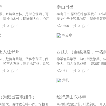
兴
泰山日出
尽，寂然坐空林。是时心境闲，可
泰山日出 振铎①来信要我在《小
。 清泠由木性，恬澹随人心。心积
泰戈尔号上说几句话。我也曾答
木应正始音。 响馀群动息，曲罢秋
一时游济南游泰山游孔陵，太乐
0
0
609
0
0
声感元化，天地清沉沉。
拉不拢心思来做整篇的文字，一
期限快到，只得勉强坐下来，把
易
徐志摩
话不整齐的写出。我们在泰山顶
阳。在航过海的人，看太阳从地
来，本不是奇事；而且我个人是
上人还舒州
西江月（垂丝海棠，一名
海与印度洋无比的日彩的。但在
日出，尤其在泰山顶上，我们无
法，楚信有回船。估客亲宵语，闲
捻翠低垂嫩萼，匀红倒簇繁英。
心，当然盼望一种特异的境界，
。 经声含石潋，麈尾拂江烟。常说
佳人。酒入香肌成晕。 帘幕阴阴
上不同的。果然，我们初起时，
诛茅庐霍前。
曲曲池亭。枝头不起梦春酲。莫
的，西方是一片的铁青，东方些
0
0
611
0
0
醒。
意，宇宙只是——如用旧词形容
黄机
莽苍苍的。但这是我一面感觉劲
一面睡眼不曾十分醒豁时约略的
留心回览时，我不由得大声的狂
眼前只是一个见所未见的境界。
（为戴昌言歌姬作）
经行庐山东林寺
夜暴风的工程，却砌成一座普遍
了日观峰与我们所在的玉皇顶以
风情大。百样收心待不作。恰恨仙
离魂断续楚江壖，叶坠初红十月