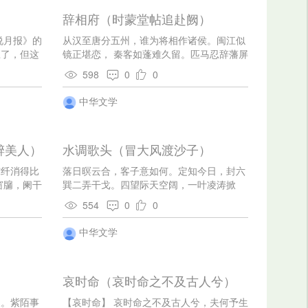
辞相府（时蒙堂帖追赴阙）
说月报》的
从汉至唐分五州，谁为将相作诸侯。闽江似
应了，但这
镜正堪恋， 秦客如蓬难久留。匹马忍辞藩屏
了，一时竟
去，小才宁副庙堂求。 今朝拜别幡幢下，双
598
0
0
直埃到现在
泪如珠滴不休。
我想得到的
中华文学
上看出太
平线下爬上
曾饱饫过江
醉美人）
水调歌头（冒大风渡沙子）
高山顶上看
餍的好奇
秾纤消得比
落日暝云合，客子意如何。定知今日，封六
与平原或海
窗牖，阑干
巽二弄干戈。四望际天空阔，一叶凌涛掀
天还暗沉沉
遣流莺唤
舞，壮志未消磨。为向吴儿道，听我扣舷
微有些白
554
0
0
歌。 我常欲，利剑戟，斩蛟龟。胡尘未扫，
——一体莽
指挥壮士挽天河。谁料半生忧患，成就如今
中华文学
烈的晓寒，
老态，白发逐年多。对此貌无恐，心亦畏风
印象。等到
波。
叫——因为
原来昨夜整
哀时命（哀时命之不及古人兮）
的云海。除
外，东西南
天。紫陌事
【哀时命】 哀时命之不及古人兮，夫何予生