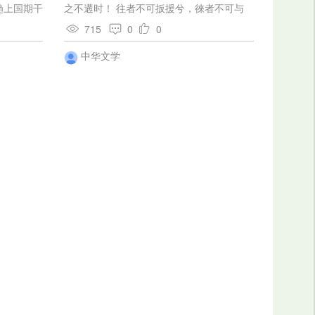
旭未露前，
趋上国期干
之不遘时！ 往者不可扳援兮，徠者不可与
颈接背的眠
如范蠡，也
期。 志憾恨而不逞兮，杼中情而属诗。 夜
715
0
0
。那时候在
炯炯而不寐兮，怀隐忧而历兹。 心郁郁而无
霭溟蒙的小
告兮，众孰可与深谋！ 欿愁悴而委惰兮，老
中华文学
躯体无限的
冉冉而逮之。 居处愁以隐约兮，志沉抑而不
，只是一块
扬。 道壅塞而不通兮，江河广而无梁。 原
风里像一面
至昆仑之悬圃兮，采锺山之玉英。 揽瑶木之
巨人竖立在
橝枝兮，望阆风之板桐。 弱水汨其为难兮，
平拓着一双
路中断而不通。 势不能凌波以径度兮，又无
，在默默的
羽翼而高翔。 然隐悯而不达兮，独徙倚而彷
——在流久
徉。 怅惝罔以永思兮，心纡轸宗而增伤。
…这泪不是
倚踌躇以淹留兮，日饥馑而绝粮。 廓抱景而
。巨人的
独倚兮，超永思乎故乡。 廓落寂而无友兮，
在展露的，
谁可与玩此遗芳？ 白日宛宛其将入兮，哀余
色彩，东方
寿之弗将。 车既弊而马罢兮，蹇邅徊而不能
到了，在这
行。 身既不容於浊世兮，不知进退之宜当。
液、玛瑙
冠崔嵬而切云兮，剑淋离而从横。 衣摄叶以
层累的云底
储与兮，左袪挂於榑桑； 右衽拂於不周兮，
苍白色的云
六合不足以肆行。 上同凿枘於伏戏兮，下合
睡意，唤醒
矩矱於虞唐。 原尊节而式高兮，志犹卑夫禹
在热奋地驰
汤。 虽知困其不改操兮，终不以邪枉害方。
的涛澜，又
世并举而好朋兮，壹斗斛而相量。 众比周以