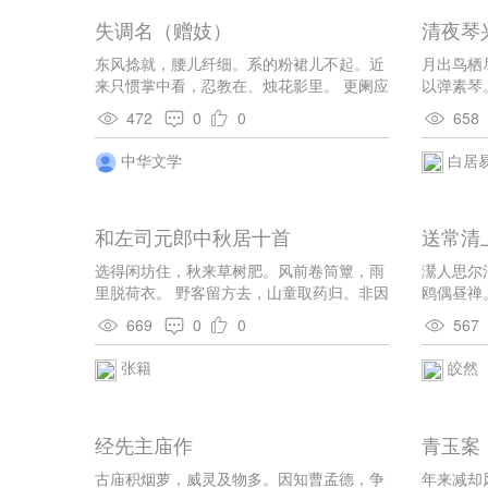
失调名（赠妓）
清夜琴
东风捻就，腰儿纤细。系的粉裙儿不起。近
月出鸟栖
来只惯掌中看，忍教在、烛花影里。 更阑应
以弹素琴
是，酒红微褪。暗蹙损、眉儿娇翠。夜深著
和平气，
472
0
0
658
两小鞋儿，靠那处、屏风立地。
夜深。正
中华文学
白居
和左司元郎中秋居十首
送常清
选得闲坊住，秋来草树肥。风前卷筒簟，雨
灊人思尔
里脱荷衣。 野客留方去，山童取药归。非因
鸥偶昼禅
入朝省，过此出门稀。 有地唯栽竹，无池亦
归山意，
669
0
0
567
养鹅。学书求墨迹，酿酒爱朝和。 古镜铭文
浅，神方谜语多。居贫闲自乐，豪客莫相
张籍
皎然
过。 闲来松菊地，未省有埃尘。直去多将
药，朝回不访人。 见僧收酒器，迎客换纱
巾。更恐登清要，难成自在身。 自知清静
经先主庙作
青玉案
好，不要问时豪。就石安琴枕，穿松压酒
槽。 山晴因月甚，诗语入秋高。身外无馀
古庙积烟萝，威灵及物多。因知曹孟德，争
年来减却