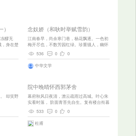
一）
念奴娇（和耿时举赋雪韵）
更冻醪无
江南春早，尚余寒门巷，杨花飘逐。一色初
城，身在楚
梅开尽也，不数芳园红绿。珍重骚人，幽怀
索。
分寄，高韵歌黄竹。六花羞避，满笺凌乱琼
536
0
0
玉。 应念有客长安，履穿东郭，无与怜穷
独。鼓棹前溪非兴尽，寒怯水栖岩宿。咫尺
中华文学
君家，瑶田无径，冰柱排银屋。瓮头春到，
唤回晚梦清熟。
院中晚晴怀西郭茅舍
。 却笑野
幕府秋风日夜清，澹云疏雨过高城。叶心朱
实看时落， 阶面青苔先自生。复有楼台衔暮
景，不劳钟鼓报新晴。 浣花溪里花饶笑，肯
533
0
0
信吾兼吏隐名。
杜甫