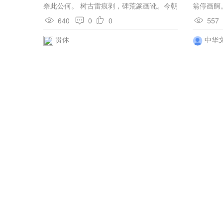
事，唯应笔砚劳。 闲堂新扫洒，称是早秋
奈此公何。 树古雷痕剥，碑荒篆画讹。今朝
翁停画舸
天。书客多呈帖，琴僧与合弦。 莎台乘晚
冥祷祝，只望息干戈。
颗。 清
上，竹院就凉眠。终日无忙事，还应似得
640
0
0
557
过。惊落
仙。 醉倚斑藤杖，闲眠瘿木床。案头行气
近，桃李
贯休
中华
诀，炉里降真香。 尚俭经营少，居闲意思
长。秋茶莫夜饮，新自作松浆。 每忆旧山
居，新教上墨图。晚花回地种，好酒问人
沽。 夜后开朝簿，申前发省符。为郎凡几
岁，已见白髭须。 菊地才通履，茶房不垒
阶。凭医看蜀药，寄信觅吴鞋。 尽得仙家
法，多随道客斋。本无荣辱意，不是学安
排。 林下无拘束，闲行放性灵。好时开药
灶，高处置琴亭。 更撰居山记，唯寻相鹤
经。初当授衣假，无吏挽门铃。 客散高斋
晚，东园景象偏。晴明犹有蝶，凉冷渐无
蝉。 藤折霜来子，蜗行雨后涎。新诗才上
卷，已得满城传。