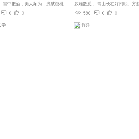
北只是平铺着弥漫的云气，在朝
。雪中把酒，美人频为，浅破樱桃
多难数悉， 青山长在好闲眠。方
宛似无量数厚毳长绒的绵羊，交
歌谁许阳春和。悄不放、遥空片云
禄，未得空堂学坐禅。 他岁若教
0
0
588
0
0
着，卷耳与弯角都依稀辨认得出
梁尘浑可可。一声啭处，故园春
应须入五湖烟。
这茫茫的云海中，我独自站在雾
还知麽。
文学
许浑
岛上，发生了奇异的幻想——我
长大，脚下的山峦比例我的身量
拳石；这巨人披着散发，长发在
墨色的大旗，飒飒的在飘荡。这
大地的顶尖上，仰面向着东方，
长臂，在盼望，在迎接，在催促
叫唤；在崇拜，在祈祷，在流泪
慕未见而将见悲喜交互的热泪…
空流的，这默祷不是不生显应的
手，指向着东方——东方有的，
是什么？东方有的是瑰丽荣华的
有的是伟大普照的光明出现了，
里了……玫瑰汁、葡萄浆、紫荆
精、霜枫叶——大量的染工，在
工作；无数蜿蜒的鱼龙，爬进了
堆。一方的异彩，揭去了满天的
了四隅的明霞——光明的神驹，
骋……云海也活了；眠熟了兽形