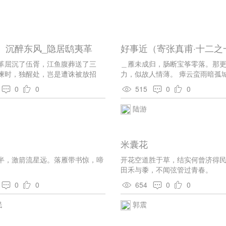
】沉醉东风_隐居鸱夷革
好事近（寄张真甫·十二之
革屈沉了伍胥，江鱼腹葬送了三
＿雁未成归，肠断宝筝零落。那
谏时，独醒处，岂是遭诛被放招
力，似故人情薄。 瘴云蛮雨暗孤
秋风去五湖，也博个名传万古。村
山角。烦问剑南消息，怕还成疏
0
0
515
0
0
庭前竹栽，旋篘得缸间茅柴。娩壬
根菜，小杯盘曾惯留客。活泼剌鲜
陆游
，则除了茶都是买。茅舍宽如钓
闲似沙鸥。江清白发明，霜早黄花
樽沉醉方休。江糯吹香满穗秋，又
米囊花
酿酒。枫林晚家家步锦，菊篱秋处
羞将宝剑看，醉把瑶琴枕，没三杯
半，激箭流星远。落雁带书惊，啼
开花空道胜于草，结实何曾济得民
。若论到机深祸亦深，却不是渊明
。
田禾与黍，不闻弦管过青春。
0
0
654
0
0
民
郭震