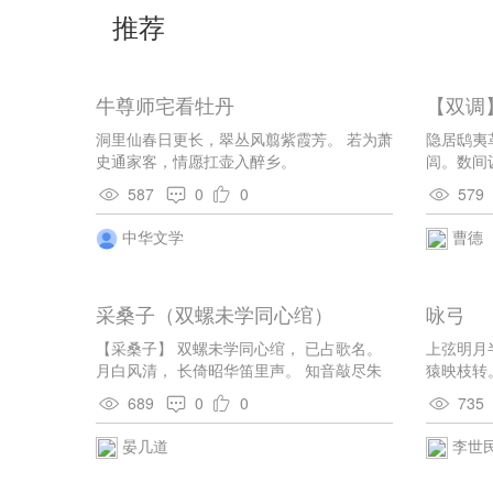
推荐
牛尊师宅看牡丹
【双调
洞里仙春日更长，翠丛风翦紫霞芳。 若为萧
隐居鸱夷
史通家客，情愿扛壶入醉乡。
闾。数间
伏？一舸
587
0
0
579
居新分下
弹鸡，和
中华文学
曹德
鱼米换来
舟，老夫
瘦，但开
采桑子（双螺未学同心绾）
咏弓
打够重阳
处分金。
【采桑子】 双螺未学同心绾， 已占歌名。
上弦明月
著甚消任
月白风清， 长倚昭华笛里声。 知音敲尽朱
猿映枝转
好饮。
颜改， 寂寞时情。 一曲离亭， 借与青楼忍
689
0
0
735
泪听。
晏几道
李世