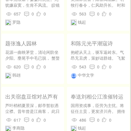
美酒，与尔同销万古愁。
生。沃土之民不材，淫也。瘠
犹嫌寂寞，生肯不风流。 皎镜
牧行春令，仁风助升长。 时和
土之民，莫不向义，劳也。
山泉冷，轻裾海雾秋。还应伴
俗勤业，播殖农厥壤。阴阴桑
657
0
0
563
0
0
是故天子大采朝日，与三
西子，香径夜深游。
陌连，漠漠水田广。 郡中忽无
罗隐
钱起
公九卿，祖识地德，日中考
事，方外还独往。日暮驻归
政，与百官之政事。师尹惟旅
轩，湖山有佳赏。 宣城传逸
牧相，宣序民事。少采夕月，
韵，千载谁此响。
与大史司载纠虔天刑。日入，
题张逸人园林
和陈元光平潮寇诗
监九御，使洁奉鐕郊之粢盛，
而後即安。诸侯朝修天子之业
花源一曲映茅堂，清论闲阶坐
抱磴从天上，驱车返岭东。气
命，昼考其国国职，夕省其典
夕阳。麈尾手中毛已脱， 蟹螯
昂无丑虏，策妙诎群雄。 飞絮
刑，夜儆百工，使无慆淫，而
尊上味初香。春深黄口传窥
随风散，余氛向日镕.长戈收百
620
0
0
543
0
0
後即安。卿大朝考其职，昼讲
树，雨后青苔散点墙。 更道小
甲，聚骑破千重。 落剑惟戎
其庶政，夕序其业，夜庀其家
韩翃
中华文学
山宜助赏，呼儿舒簟醉岩芳。
首，游绳系胁从。四野无坚
事，而後即安。士朝受业，昼
壁，群生未化融。 龙湖膏泽
而讲贯，夕而习复，夜而计
下，早晚遍枯穷。
过，无憾，而後即安。自庶人
出关宿盘豆馆对丛芦有
奉送刘相公江淮催转运
以下，明而动，晦而休，无日
感
以怠。王后亲织玄紞，公侯之
芦叶梢梢夏景深，邮亭暂欲洒
国用资戎事，臣劳为主忧。将
夫人，加之纮、綖。卿之内为
尘襟。昔年曾是江南客， 此日
征任土贡，更发济川舟。 拥传
大带，命妇成祭服。列士之
初为关外心。思子台边风自
星还去，过池凤不留。唯高饮
617
0
0
486
0
0
妻，加之以朝服。自庶士以
急，玉娘湖上月应沉。 清声不
水节，稍浅别家愁。 落叶淮边
下，皆衣其夫。社而赋事，蒸
李商隐
钱起
远行人去，一世荒城伴夜砧。
雨，孤山海上秋。遥知谢公