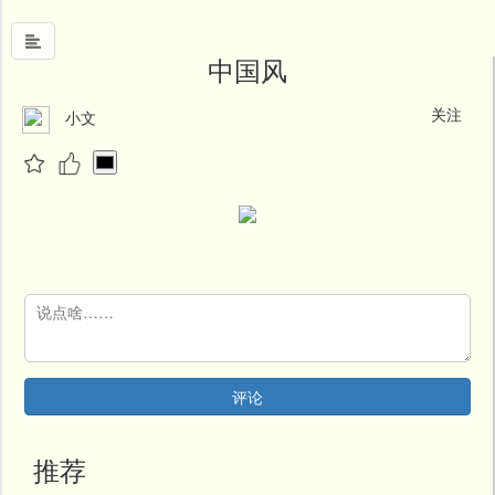
中国风
关注
小文
首
页
中
国
风
文
墨
名
人
堂
评论
新
闻
推荐