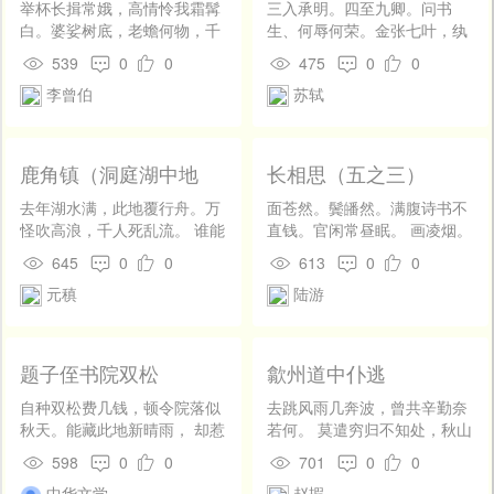
举杯长揖常娥，高情怜我霜髯
三入承明。四至九卿。问书
台论）
白。婆娑树底，老蟾何物，千
生、何辱何荣。金张七叶，纨
秋一色。一镜高悬，肺肝洞
绮貂缨。无汗马事，不献赋，
539
0
0
475
0
0
烛，了无尘隔。任忆千万里，
不明经。 成都卜肆，寂寞君
李曾伯
苏轼
同然玉界，都不管、天南北。
平。郑子真、岩谷躬耕。寒灰
老子萍蓬踪迹。对西风、几番
炙手，人重人轻。除竺乾学，
行役。平生玩事，从头细数，
得无念，得无名。
山川历历。明月明年，知它何
鹿角镇（洞庭湖中地
长相思（五之三）
处，能如今夕。惜无人共我，
名）
登楼酹古，一笑横笛。
去年湖水满，此地覆行舟。万
面苍然。鬓皤然。满腹诗书不
怪吹高浪，千人死乱流。 谁能
直钱。官闲常昼眠。 画凌烟。
问帝子，何事宠阳侯。渐恐鲸
上甘泉。自古功名属少年。知
645
0
0
613
0
0
鲵大，波涛及九州。
心惟杜鹃。
元稹
陆游
题子侄书院双松
歙州道中仆逃
自种双松费几钱，顿令院落似
去跳风雨几奔波，曾共辛勤奈
秋天。能藏此地新晴雨， 却惹
若何。 莫遣穷归不知处，秋山
空山旧烧烟。枝压细风过枕
重叠戍旗多。
598
0
0
701
0
0
上，影笼残月到窗前。 莫教取
中华文学
赵嘏