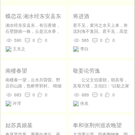
开
发
社
蝶恋花·湘水经东安县东
将进酒
区
湘水经东安县东，有沉香塘，
君不见，黄河之水天上来，奔
登
石壁隙插一株，云是沉水香，
流到海不复回。君不见，高堂
录
澄潭清冷，绿萝倒影。 湘水自
明镜悲白发，朝如青丝暮成
590
0
0
585
0
0
分漓水下。曲曲潺湲，千里飞
雪。人生得意须尽欢，莫使金
王夫之
李白
哀泻。冰玉半湾尘不惹，停凝
樽空对月。天生我材必有用，
欲挽东流驾。百尺危崖谁羽
千金散尽还复来。烹羊宰牛且
化。一捻残香，拈插莓苔隙。
为乐，会须一饮三百杯。岑夫
忆自寻香人去也，寒原夕阳烧
子，丹丘生，将进酒，杯莫
南楼春望
敬姜论劳逸
悲灺。
停。与君歌一曲，请君为我倾
耳听。(倾耳听 一作：侧耳听)
南楼春一望，云水共昏昏。野
公父文伯退朝，朝其母，
钟鼓馔玉不足贵，但愿长醉不
店归山路，危桥带郭村。 晴烟
其母方绩，文伯曰：“以歜之家
复醒。(不足贵 一作：何足
和草色，夜雨长溪痕。下岸谁
而主犹绩，惧干季孙之怒也。
683
0
0
689
0
0
贵；不复醒 一作：不愿醒/不
家住，残阳半掩门。
其以歜为不能事主乎？”其母叹
许浑
佚名
用醒)古来圣贤皆寂寞，惟有饮
曰：“鲁其亡乎？使僮子备官而
者留其名。(古来 一作：自
未之闻耶？居，吾语女。昔圣
古；惟 通：唯)陈王昔时宴平
王之处民也，择瘠土而处之，
乐，斗酒十千恣欢谑。主人何
劳其民而用之，故长王天下。
姑苏真娘墓
奉和张荆州巡农晚望
为言少钱，径须沽取对君酌。
夫民劳则思，思则善心生；逸
五花马，千金裘，呼儿将出换
则淫，淫则忘善；忘善则恶心
春草荒坟墓，萋萋向虎丘。死
太清霁云雷，阳春陶物象。明