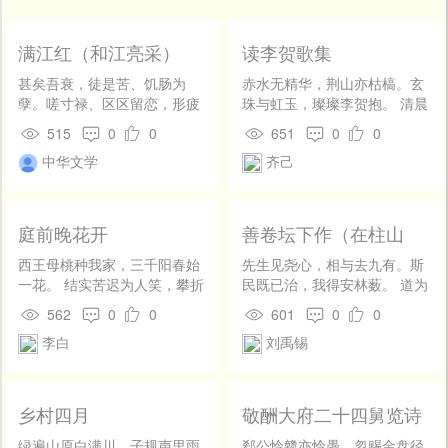
开
发
社
满江红（和江亮采）
读李贺歌集
区
甚矣吾衰，徒是苦、饥肠为
赤水无精华，荆山亦枯槁。玄
登
孽。嗟寸禄、区区留恋，形疲
珠与虹玉，璨璨李贺抱。 清晨
录
心竭。江海一生真可羡，尘埃
醉起临春台，吴绫蜀锦胸襟
515
0
0
651
0
0
永昼何堪说。似钝刀、终岁＿
开。狂多两手掀蓬莱， 珊瑚掇
中华文学
齐己
空山，宁无缺。 拚放浪，休豪
尽空土堆。
杰。秋水涨，归期决。尽凫长
鹤短，任渠分别。芒＿夜寻溪
上酒，葛巾晓挂松间月。向丹
庭前晚花开
善卷坛下作（在柱山
霄、传语旧交游，慵非拙。
上）
西王母桃种我家，三千阳春始
先生见尧心，相与去九有。斯
一花。 结实苦迟为人笑，攀折
民既已治，我得安林薮。 道为
唧唧长咨嗟。
自然贵，名是无穷寿。瑶坛在
562
0
0
601
0
0
此山，识者常回首。
李白
刘禹锡
乡村四月
敬酬大府二十四舅览诗
卷因以见示
绿遍山原白满川，子规声里雨
郄公怜戆亦怜愚，忽赐金盘径