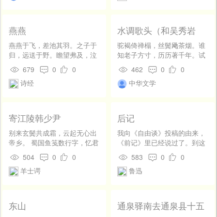
嗟。回肠千缕，泪眼双垂，遏
离情不下。还暗思、香翻香
烬，深闭窗纱。依稀看遍江南
燕燕
水调歌头（和吴秀岩
画，记隐隐、烟霭蒹葭。空健
韵）
羡，鸳鸯共宿丛花。
燕燕于飞，差池其羽。之子于
驼褐倚禅榻，丝鬓飏茶烟。谁
归，远送于野。瞻望弗及，泣
知老子方寸，历历著千年。试
涕如雨。 燕燕于飞，颉之颃
问汗青馀几，一笑腰黄萦梦，
679
0
0
462
0
0
之。之子于归，远于将之。瞻
我自乐天全。出处两无累，赢
诗经
中华文学
望弗及，伫立以泣。 燕燕于
取日高眠。 八千里，西望眼，
飞，下上其音。之子于归，远
断霞边。弁苍苕碧，随分风月
送于南。瞻望弗及，实劳我
不论钱。执手还成轻别，何日
心。 仲氏任只，其心塞渊。终
归来投社，玉海得同编。经世
寄江陵韩少尹
后记
温且惠，淑慎其身。先君之
付时杰，觅个钓鱼船。
思，以勖寡人。
别来玄鬓共成霜，云起无心出
我向《自由谈》投稿的由来，
帝乡。 蜀国鱼笺数行字，忆君
《前记》里已经说过了。到这
秋梦过南塘。
里，本文已完，而电灯尚明，
504
0
0
583
0
0
蚊子暂静，便用剪刀和笔，再
羊士谔
鲁迅
来保存些因为《自由谈》和我
而起的琐闻，算是一点余兴。
只要一看就知道，在我的发表
短评时中，攻击得最烈的是
东山
通泉驿南去通泉县十五
《大晚报》。这也并非和我前
里山水作