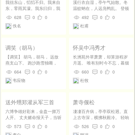
生有仇，是因为我引用了它的
我徂东山，慆慆不归。我来自
溪行衣自湿，亭午气始散。冬
文字。但我也并非和它前生有
东，零雨其濛。我东曰归，我
温蚊蚋在，人远凫鸭乱。 登顿
仇，是因为我所看的只有《申
心西悲。制彼裳衣，勿士行
生曾阴，欹倾出高岸。驿楼衰
628
0
0
492
0
0
报》和《大晚报》两种，而后
枚。蜎々者蠋，烝在桑野。敦
柳侧，县郭轻烟畔。 一川何绮
佚名
杜甫
者的文字往往颇觉新奇，值得
彼独宿，亦在车下。 我徂东
丽，尽目穷壮观。山色远寂
引用，以消愁释闷。即如我的
山，慆慆不归。我来自东，零
寞，江光夕滋漫。 伤时愧孔
眼前，现在就有一张包了香烟
雨其濛。果臝之实，亦施于
父，去国同王粲。我生苦飘
来的三月三十日的旧《大晚
宇。伊威在室，蠨蛸在户。町
零，所历有嗟叹。
调笑（胡马）
怀吴中冯秀才
报》在，其中有着这样的一段
畽鹿场，熠耀宵行。不可畏
——“浦东人杨江生，年已四十
也，伊可怀也。 我徂东山，慆
【调笑】 胡马，胡马， 远放
长洲苑外草萧萧，却算游程岁
有一，貌既丑陋，人复贫穷，
慆不归。我来自东，零雨其
燕支山下。 跑沙跑雪独嘶，
月遥。 唯有别时今不忘，暮烟
向为泥水匠，曾佣于苏州人盛
濛。鹳鸣于垤，妇叹于室。洒
东望西望路迷。 迷路，迷路，
秋雨过枫桥。
664
0
0
660
0
0
宝山之泥水作场。盛有女名金
扫穹窒，我征聿至。有敦瓜
边草无穷日暮。
弟，今方十五龄，而矮小异
韦应物
杜牧
苦，烝在栗薪。自我不见，于
常，人亦猥琐。昨晚八时，杨
今三年。 我徂东山，慆慆不
在虹口天潼路与盛相遇，杨奸
归。我来自东，零雨其濛。仓
其女。经捕头向杨询问，杨毫
庚于飞，熠耀其羽。之子于
送外甥郑灌从军三首
萧寺偃松
不抵赖，承认自去年一二八以
归，皇驳其马。亲结其缡，九
后，连续行奸十余次，当派探
十其仪。其新孔嘉，其旧如之
六博争雄好彩来，金盘一掷万
凄凄百卉病，亭亭双松迥。直
员将盛金弟送往医院，由医生
何？
人开。 丈夫赌命报天子，当斩
上古寺深，横拂秋殿冷。 轻响
验明确非处女，今晨解送第一
胡头衣锦回。 丈八蛇予出陇
入龟目，片阴栖鹤顶。山中多
573
0
0
526
0
0
特区地方法院，经刘毓桂推事
西，弯弧拂箭白猿啼。 破胡必
好树，可怜无比并。
提审，捕房律师王耀堂以被告
李白
顾况