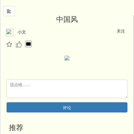
中国风
关注
小文
首
页
中
国
风
文
墨
名
人
堂
评论
新
闻
推荐