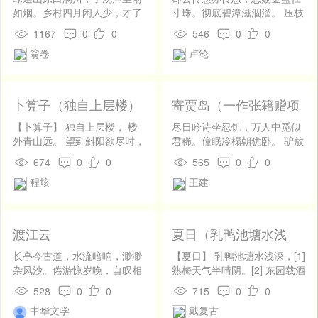
如烟。乡村四月闲人少，才了
寸珠。彻底碧潭滋涸溜。 压枝
蚕桑又插田。
红艳照枯株。九门洞启延高
1167
0
0
546
0
0
论，百辟联行挹大儒。 顾己文
翁卷
卢纶
章非酷似，敢将幽劣俟洪炉。
卜算子（独自上层楼）
寄贾岛（一作张籍赠项
斯诗）
【卜算子】 独自上层楼， 楼
尽日吟诗坐忍饥，万人中觅似
外青山远。 望到斜阳欲尽时，
君稀。僮眠冷榻朝犹卧。 驴放
不见西飞雁。 独自下层楼，
秋田夜不归。傍暖旋收红落
674
0
0
565
0
0
楼下蛩声怨。 待到黄昏月上
叶，觉寒犹著旧生衣。 曲江池
程垓
王建
时， 依旧柔肠断。
畔时时到，为爱鸬鹚雨后飞。
渡江云
夏日（乳鸭池塘水浅
深）
长亭今古道，水流暗响，渺渺
【夏日】 乳鸭池塘水浅深，[1]
杂风沙。倦游惊岁晚，自叹相
熟梅天气半晴阴。[2] 东园载酒
思，万里梦还家。愁凝望结，
西园醉，[3] 摘尽枇杷一树金。
528
0
0
715
0
0
但掩泪、慵整铅华。更漏长，
[4]
中华文学
戴复古
酒醒人语，睥睨有啼鸦。 伤