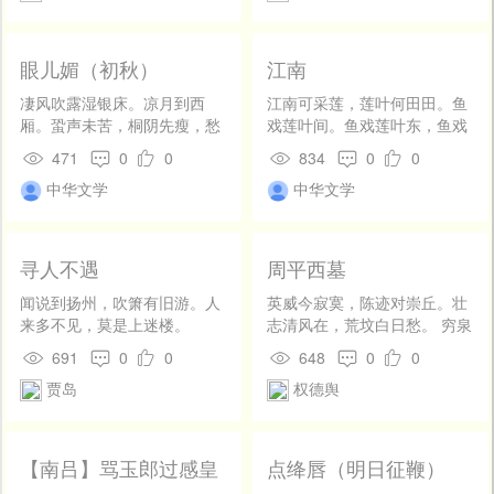
桃花共结庵。
眼儿媚（初秋）
江南
凄风吹露湿银床。凉月到西
江南可采莲，莲叶何田田。鱼
厢。蛩声未苦，桐阴先瘦，愁
戏莲叶间。鱼戏莲叶东，鱼戏
与更长。 起来没个人僽采，枕
莲叶西，鱼戏莲叶南，鱼戏莲
471
0
0
834
0
0
上越思量。眼儿业重，假饶略
叶北。
中华文学
中华文学
睡，又且何妨。
寻人不遇
周平西墓
闻说到扬州，吹箫有旧游。人
英威今寂寞，陈迹对崇丘。壮
来多不见，莫是上迷楼。
志清风在，荒坟白日愁。 穷泉
那复晓，乔木不知秋。岁岁寒
691
0
0
648
0
0
塘侧，无人水自流。
贾岛
权德舆
【南吕】骂玉郎过感皇
点绛唇（明日征鞭）
恩采茶歌_四时佳兴春