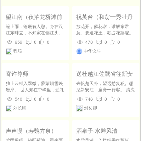
开
发
社
望江南（夜泊龙桥滩前
祝英台（和翁士秀牡丹
区
遇雨作）
韵）
篷上雨，篷底有人愁。身在汉
放花开，催花谢，谁解东君
登
江东畔去，不知家在锦江头。
意。要遣花王，独占花蹊邃。
录
烟水两悠悠。 吾老矣，心事几
且看玉镜台前，霞觞新举，红
659
0
0
478
0
0
时休。沈水熨香年似日，薄云
玉软、晓妆慵试。 好风味。须
程垓
中华文学
垂帐夏如秋。安得小书舟家有
信金屋中人，谁堪并娇媚。隐
拟舫名书舟。
约微潮，应向尊前醉。最怜纹
锦搴帷，青罗飞盖，尘土外、
轻盈相倚。
寄许尊师
送杜越江佐觐省往新安
江
独上云梯入翠微，蒙蒙烟雪映
去帆楚天外，望远愁复积。想
岩扉。 世人知在中峰里，遥礼
见新安江，扁舟一行客。 清流
青山恨不归。
数千丈，底下看白石。色混元
540
0
0
746
0
0
气深，波连洞庭碧。 鸣桹去未
刘长卿
刘长卿
已，前路行可觌。猿鸟悲啾
啾，杉松雨声夕。 送君东赴归
宁期，新安江水远相随。见说
江中孤屿在， 此行应赋谢公
声声慢（寿魏方泉）
酒泉子·水碧风清
诗。
莺团橙径，鲈跃莼波，重来两
水碧风清，入槛细香红藕腻。