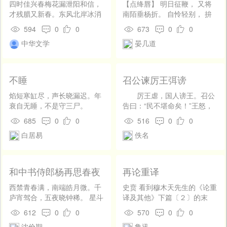
四时佳兴春梅花漏泄阳和信，
【点绛唇】 明日征鞭， 又将
才残腊又新春。东风北岸冰消
南陌垂杨折。 自怜轻别， 拚
尽。元夜过，社日临，中和
得音尘绝。 杏子枝边， 倚处
594
0
0
673
0
0
近。天气氤氲，花柳精神。驾
阑干月。 依前缺，去年时节，
中华文学
晏几道
香轮，驰玉勒，醉游人。清明
旧事无人说。
过了，飞絮纷纷。隔孤村，闻
杜宇，怨东君。叹芳辰，已三
分，二分流水一分尘。寂寂落
不睡
召公谏厉王弭谤
花伤暮景，萋萋芳草怕黄昏。
夏清和天气逢初夏，更何处觅
焰短寒缸尽，声长晓漏迟。年
厉王虐，国人谤王。召公
韶华！端阳过了炎威乍。藤枕
衰自无睡，不是守三尸。
告曰：“民不堪命矣！”王怒，
攲，翠簟铺，纱幮挂。住处清
得卫巫，使监谤者。以告，则
685
0
0
516
0
0
佳，绝去喧哗。近深林，烹嫩
杀之。国人莫敢言，道路以
白居易
佚名
笋，煮新茶。披襟散发，沉李
目。 王喜，告召公曰：“吾能
浮瓜。引莲筒，斟竹叶，看荷
弭谤矣，乃不敢言。”召公
花。羡归鸦，趁残霞，暮云呈
曰：“是鄣之也。防民之口，甚
巧月如牙。静夜凉生深院宇，
于防川；川雍而溃，伤人必
和中书侍郎杨再思春夜
再论重译
熏风吹透碧窗纱。秋梧飘一叶
多。民亦如之。是故为川者，
宿直
知时候，凉气应暑潜收。楼头
决之使导；为民者，宣之使
西禁青春满，南端皓月微。千
史贲 看到穆木天先生的《论重
乞巧传闻旧。玉露冷，银汉
言。故天子听政，使公卿至于
庐宵驾合，五夜晓钟稀。 星斗
译及其他》下篇〔２〕的末
明，金飙透。大火西流，明月
列士献诗，瞽献曲，史献书，
横纶阁，天河度琐闱。烟光章
尾，才知道是在释我的误会。
612
0
0
570
0
0
中秋。气萧条，光皎洁，景清
师箴，瞍赋，朦诵，百工谏，
奏里，纷向夕郎飞。
我却觉得并无什么误会，不同
幽。重阳近也，佳节堪酬！菊
沈佺期
鲁迅