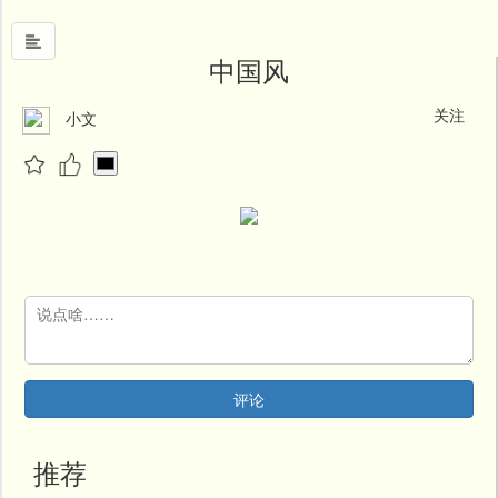
中国风
关注
小文
首
页
中
国
风
文
墨
名
人
堂
评论
新
闻
推荐