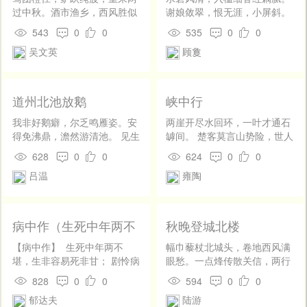
过中秋。酒市渔乡，西风胜似
谢娘敛翠，恨无涯，小屏斜。
春柔。宿春去年村墅，看黄
堪憎荡子不还家，谩留罗带
543
0
0
535
0
0
云、还委西畴。凤池去，信吴
结。帐深枕腻炷沉烟，负当
吴文英
顾敻
人有分，借与迟留。 应是香山
年。
续梦，又凝香追咏，重到苏
州。青鬓江山，足成千岁风
流。围腰御仙花底，衬月中、
道州北池放鹅
峡中行
金粟香浮。夜宴久，揽秋云、
平倚画楼。
我非好鹅癖，尔乏鸣雁姿。安
两崖开尽水回环，一叶才通石
得免沸鼎，澹然游清池。 见生
罅间。 楚客莫言山势险，世人
不忍食，深情固在斯。能自远
心更险于山。
628
0
0
624
0
0
飞去，无念稻粱为。
吕温
雍陶
病中作（生死中年两不
秋晚登城北楼
堪）
【病中作】 生死中年两不
幅巾藜杖北城头，卷地西风满
堪，生非容易死非甘； 剧怜病
眼愁。一点烽传散关信，两行
骨如秋鹤，犹吐青丝学晚蚕。
雁带杜陵秋。山河兴废供搔
828
0
0
594
0
0
一样伤心悲命薄，几人愤世作
首，身世安危入倚楼。横槊赋
郁达夫
陆游
清谈？ 何当放棹江湖去，浇水
诗非复昔，梦魂犹绕古梁州。