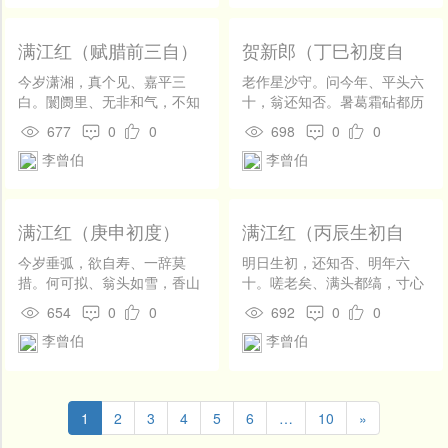
尔，应之手。 休烦下太勤占
谁谓阴山骄虏。去年冬、敢侵
候。怕漂零、江湖易老，光阴
吾土。哀哀鸿雁，一番荡析，
难又。兔魄初生人初度，期共
幸逢多黍。拜表出师，安南定
满江红（赋腊前三自）
贺新郎（丁巳初度自
婵娟长久。赖此月、于人犹
北，岂无忠武。嗟病夫、老矣
赋）
厚。燕颔封侯非我事，早携
无能，促归棹，舣江渚。
今岁潇湘，真个见、嘉平三
老作星沙守。问今年、平头六
书、归卧吾庐旧。渝此约，有
白。闤阓里、无非和气，不知
十，翁还知否。暑葛霜砧都历
如酒。
寒色。宇宙幻成清净境，了无
遍，还著回旋舞袖。奚所用、
677
0
0
698
0
0
一点红尘入。问太空、此瑞自
皤然一叟。欲觅金丹驻颜色，
李曾伯
李曾伯
何来，君王德。 歌笑是，兔园
纵铁鞋、踏破终无有。空自
客。辛苦是，鹅池役。任谢家
诧，不龟手。 西风又近中秋
儿女，赋嘲纷出。洗尽腥膻空
候。记相将、桂华开未，月儿
万里，屏除螟＿深千尺。向此
圆又。弧矢四方男子事，争奈
满江红（庚申初度）
满江红（丙辰生初自
时、何以对梅花，呼欢伯。
灰心也久。何以报、国恩深
赋）
厚。了却官痴归去好，有竹
今岁垂弧，欲自寿、一辞莫
明日生初，还知否、明年六
窗、蓬户生涯旧。姑一笑，付
措。何可拟、翁头如雪，香山
十。嗟老矣、满头都缟，寸心
杯酒。
白傅。首夏一番罹重病，去秋
犹赤。三十载间尘土债，几千
654
0
0
692
0
0
数月撄狂虏。赖天公、肯为保
里外风涛役。赖君天、许放故
李曾伯
李曾伯
余生，逢初度。 今幸释，千钧
山归，恩无极。 出而作，入而
负。尤可喜，归田去。但蹒跚
息。美可茹，鲜可食。任浩书
勃窣，龙钟如许。薇柳诸关成
空咄，禹笑人寂。断国谋王非
底事，菊松三径犹堪主。办篮
我事，抱孙弄子聊吾适。且从
1
2
3
4
5
6
…
10
»
舆、尚可檄渔樵，盟鸥鹭。
今、时复一中之，杯中物。