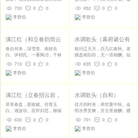
开
三年矣，略不能挽之以寸。巽
矢桑弧初度，罗带玉簪旧识，
发
733
0
0
652
0
0
甫虽安之，如某歉何！临别，
俯仰十年间。记得老坡语，颓
社
李曾伯
李曾伯
赋《沁园春》以饯。 水北洛
景薄西山。 碧虚人，应笑我，
区
南，未尝无人，不同者时。赖
已苍颜。岁寒耿耿，不改惟有
交情兰臭，绸缪相好；宦情云
寸心丹。目断风涛万里，梦绕
登
薄，得失何知？夜观论兵，春
烟霞一壑，老矣甚时闲。不愿
录
满江红（和立春韵简云
水调歌头（幕府诸公有
原吊古，慷慨事功千载期。萧
酒泉郡，愿入玉门关。
岩）
和，再用韵谢之）
如也，料行囊如水，只有新
春自何来，深雪里、南枝先
敢问辽天月，历几亿春秋。老
诗。归兮，归去来兮，我亦办
白。伊祁氏、一番陶冶，千林
娥盍相刮目，无一语相酬。似
征帆非晚归。正姑苏台畔，米
香色。弱柳眼回青尚浅，小桃
讶经年间阔，类笑衰翁潦倒，
710
0
0
635
0
0
廉酒好；吴松江上，莼嫩鱼
腮晕红将入。笑渠侬、剪彩与
岁岁客他州。清照五湖阔，倦
李曾伯
李曾伯
肥。我住孤村，相连一水，载
裁花，夸闺德。 九十日，春还
影一萍浮。 任渠侬，琴当户，
月不妨时过之。长亭路，又何
客。数千里，官为役。看时
酒当楼。人生适意，封君何似
须回首，折柳依依。
来、雁随云去，鱼从冰出。一
橘千头。月正圆时固好，人欲
脉流通天造化，三杯扶植身关
闲时须早，毋作陇西羞。多谢
满江红（立春招云岩，
水调歌头（自和）
尺。对东皇、太乙续离骚，需
锦囊句，椽笔富清流。
再和以谢之）
词伯。
草草春盘，那敢赋、丝青玉
佳月四时有，举世重中秋。金
白。湘波动、应怀归思，柳催
明水秀竞爽，亘古景难酬。爝
行色。冻逐寒梢残雪解，暖随
火繁星退敛，桂海冰天洞照，
630
0
0
701
0
0
野烧轻烟入。举人间、无物不
清影遍神州。万象自妍丑，一
李曾伯
李曾伯
光辉，东皇德。 莺燕报，朱门
鉴碧虚浮。 昔苏张，夸玉界，
客。乌兔老，红尘役。羡翠轺
赋琼楼。素娥阅人多矣，不怕