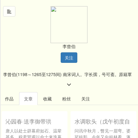
首
页
李曾伯
中
关注
国
风
李曾伯(1198～1265至1275间) 南宋词人。字长孺，号可斋。原籍覃
文
墨
怀（今河南沁阳附近）。南渡后寓居嘉兴（今属浙江）。
名
作品
文章
收藏
粉丝
关注
人
堂
沁园春·送李御带珙
水调歌头（戊午初度自
新
寿）
闻
唐人以处士辟幕府如石、温辈
问讯中秋月，瞥见一眉弯。婆
甚多。税君巽甫以命士来淮幕
娑桂影、今年又向桂林看。蓬