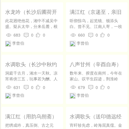
多暇，彩花新出。捧日东城行
雪添头。只恐参横斗转，还又
应制，去天只隔城南尺。趁五
酒阑歌散，醉态醒堪羞。安得
水龙吟（长沙后圃荷开
满江红（京递至，亲旧
更、桦烛向端闱，班常伯。
真仙术，兔魄驻西流。
之久，无人领略，赋此
皆无书，再用韵简云
此花迥绝他花，湘中不减吴中
听彻惊乌，起览镜、顿添头
词，具一杯招管顺甫诸
岩、朔斋）
盛。疑从太华，分来岳麓，根
白。曾不见、江南人寄，一枝
公）
＿玉井。炬列千红，盖擎万
春色。风卷龙鳞残甲下，山无
683
0
0
660
0
0
绿，织成云锦。向壶天清暑，
虎迹新蹄入。罄冰天、桂海使
李曾伯
李曾伯
风梳露洗，尘不染、香成阵。
同风，修文德。 三十载，江湖
好是一番雨过，似轻鬟、晚临
客。千万里，关山役。且付之
妆镜。阿环浴罢，珠横翠乱，
杯酒，何愁西出。天女花边浑
芳肌犹润。载月同游，隔花共
似剪，志公杖上平如尺。把富
水调歌头（长沙中秋约
八声甘州（辛酉自寿）
语，酒边清兴。问六郎、凝伫
贫、都作一般看，何什伯。
客赏月）
多时，公不饮、俗几甚。
洞庭千古月，湘水一天秋。凉
数年来、揆度在南州，今年在
宵将傍三五，玩事若为酬。人
家山。叹平生踪迹，荆淮岭
立梧桐影下，身在桂花香里。
蜀，多少间关。幸对园林花
631
0
0
679
0
0
疑是玉为州。宇宙大圆镜，沆
竹，一笑且团栾。莫忆西风
李曾伯
李曾伯
瀣际空浮。 傍谯城，瞻岳麓，
梦，驰志楼兰。 赢得维摩多
有巍楼。不妨举酒，相与一笑
病，奈鬓毛剥落，步武蹒跚。
作遨头。人已星星华发，月只
神仙何处，遗我以金丹。愿明
团团素魄，几对老蟾羞。回首
时、清平无事，放老翁、长伴
满江红（用韵乌朔斋）
水调歌头（送印德远经
海天阔，心与水东流。
白鸥闲。聊相与，桂花香里，
略入广）
满酌开颜。
把绣成吟，真压倒、古之元
宵旰轸先虑，岭海屈真儒。金