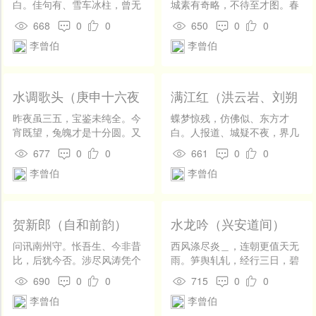
白。佳句有、雪车冰柱，曾无
城素有奇略，不待至才图。春
矜色。一点不留烟火气，诗脾
满洲鹦楼鹤，天付簪山带水，
668
0
0
650
0
0
时有清风入。更岭边、多少活
驷马驾轻车。六月正炎热，吾
李曾伯
李曾伯
人恩，于公德。 公自是，朝天
肯缓吾驱。 越蓬婆，逾邛笮，
客。应笑我，为人役。看时犹
彼穹庐。其能涉我烟瘴，载籍
多事，公须一出。琅腹细披忠
以来无。联络五溪百粤，托柱
抱寸，龙颜密侍天威尺。借笔
南方半壁，中外保无虞。了此
水调歌头（庚申十六夜
满江红（洪云岩、刘朔
端、从此润皇猷，翰林伯。
经营事，归去位钧枢。
月简陈次贾）
斋用韵）
昨夜虽三五，宝鉴未纯全。今
蝶梦惊残，仿佛似、东方才
宵既望，兔魄才是十分圆。又
白。人报道、城疑不夜，界几
得平滩系缆，冷浸玻璃千顷，
无色。敲瓦微听冰线响，开窗
677
0
0
661
0
0
表里一壶天。扶惫蓬窗下，拚
倏放风花入。拥重貂、曾不觉
李曾伯
李曾伯
却夜深眠。 想嫦娥，应笑我，
寒侵，将何德。 呼剡棹，行为
鬓苍然。平生修玩，犹记历历
客。平蔡垒，何能役。算争
旧山川。安得乘槎访斗，问讯
如、穷檐高卧，闭门毋出。安
广寒宫殿，怅未了尘绿。愿赐
得松江江上去，一蓑独钓丝千
贺新郎（自和前韵）
水龙吟（兴安道间）
长生药，换我骨为仙。
尺。要不持、寸铁和前修，文
章伯。
问讯南州守。怅吾生、今非昔
西风涤尽炎＿，连朝更值天无
比，后犹今否。涉尽风涛凭个
雨。笋舆轧轧，经行三日，碧
甚，一瓣心香在袖。人竞说、
＿无数。胜绝江山，余行天
690
0
0
715
0
0
顽哉此叟。识破荣途皆幻境，
下，无如此处。任今来昔往，
李曾伯
李曾伯
只形骸、已累它何有。姑勉
迎新送旧，风景在、只如许。