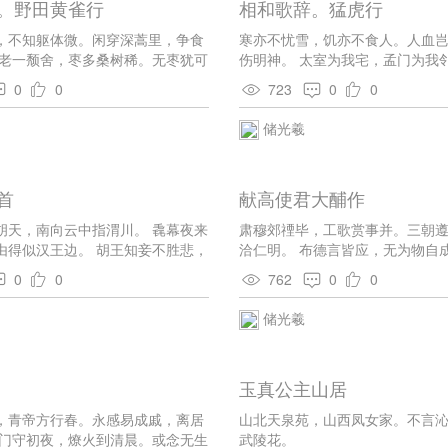
。野田黄雀行
相和歌辞。猛虎行
，不知躯体微。闲穿深蒿里，争食
寒亦不忧雪，饥亦不食人。人血
穷老一颓舍，枣多桑树稀。无枣犹可
伤明神。 太室为我宅，孟门为我
以衣。 萧条空仓暮，相引时来归。
膳，五龙为我宾。 蒙马一何威，
0
0
723
0
0
，渚田岂不肥。 水长路且坏，恻恻
彩章耀朝日，牙爪雄武臣。 高云
随声振。君能贾馀勇，日夕长相
储光羲
首
献高使君大酺作
胡天，南向云中指渭川。 毳幕夜来
肃穆郊禋毕，工歌赏事并。三朝
由得似汉王边。 胡王知妾不胜悲，
洽仁明。 布德言皆应，无为物自
国辞。 朝来马上箜篌引，稍似宫中
色，莺乱管弦声。 独有同高唱，
0
0
762
0
0
日暮惊沙乱雪飞，傍人相劝易罗衣。
歌舞，共待单于夜猎归。 彩骑双双
储光羲
笛两两奏胡笳。 若为别得横桥路，
树花。
玉真公主山居
，青帝方行春。永感易成戚，离居
山北天泉苑，山西凤女家。不言
阖门守初夜，燎火到清晨。或念无生
武陵花。