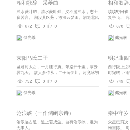
相和歌辞。采菱曲
相和歌辞
浊水菱叶肥，清水菱叶鲜。义不游浊水，志士
啧啧野田雀
多苦言。 潮没具区薮，潦深云梦田。朝随北风
复争飞。 
去，暮逐南风还。 浦口多渔家，相与邀我船。
食，无桑何
672
0
0
678
饭稻以终日，羹莼将永年。 方冬水物穷，又欲
邪路岂不捷
休山樊。尽室相随从，所贵无忧患。
与心违。
储光羲
储光羲
荥阳马氏二子
明妃曲四
圣君封太岳，十月建行旃。辇路开千里，寒云
西行陇上泣
霁九天。 故人多侍从，二子留伊川。河兖冰初
时宛转，何
合，关城月屡圆。 暝过荥水上，闻说郑卿贤。
乐府皆传汉
732
0
0
749
材蔽行人右，名居东里先。 制岩开别业，桑柘
闲夜时。 
亦依然。待至金园侧，相将居一廛。
强来前殿看
储光羲
储光羲
引宝车，羌
莫隐宫中玉
沧浪峡（一作储嗣宗诗）
秦中守岁
沧浪临古道，道上若成尘。自有沧浪峡，谁为
众星已穷次
无事人。
难重陈。 