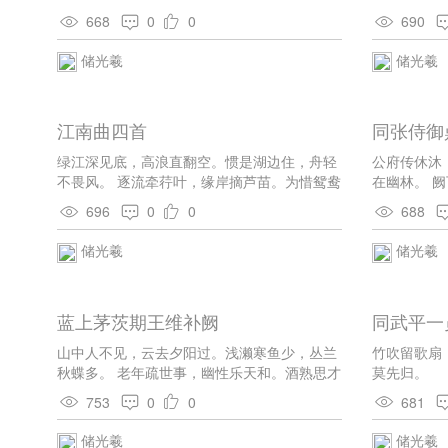
法，多伤未
668
0
0
690
愿以桑榆末
储光羲
储光羲
江南曲四首
同张侍御
园
绿江深见底，高浪直翻空。惯是湖边住，舟轻
公府传休沐
不畏风。 逐流牵荇叶，缘岸摘芦苗。为惜鸳鸯
在幽林。 
鸟，轻轻动画桡。 日暮长江里，相邀归渡头。
雅，仍与薜
696
0
0
688
落花如有意，来去逐船流。 隔江看树色，沿月
池涵青草色
听歌声。不是长干住，那从此路行。
流水琴。一
储光羲
储光羲
蓝上茅茨期王维补阙
同武平一
山中人不见，云去夕阳过。浅濑寒鱼少，丛兰
竹吹留歌扇
秋蝶多。 老年疏世事，幽性乐天和。酒熟思才
莫先归。
子，溪头望玉珂。
753
0
0
681
储光羲
储光羲