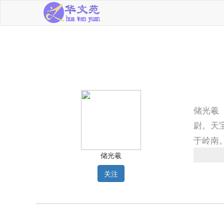
储光羲
尉。天
于岭南
光。有
储光羲
关注