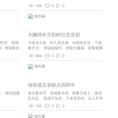
轴，惠念及沧浪。 松柏以之茂，江湖亦自忘。
764
0
0
贾生方吊屈，岂敢比南昌。
储光羲
大酺得长字韵时任安宜尉
一时尽，含情
大道启元命，时人居太康。中朝发玄泽，下国
树。暗闻歌吹
被天光。 明诏始端午，初筵当履霜。鼓鼙迎爽
气，羽籥映新阳。 太守即悬圃，淮夷成葆疆。
684
0
0
小臣惭下位，拜手颂灵长。
储光羲
洛阳道五首献吕四郎中
。 借问故园
洛水春冰开，洛城春水绿。朝看大道上，落花
乱马足。 剧孟不知名，千金买宝剑。出入平津
邸，自言娇且艳。 大道直如发，春日佳气多。
703
0
0
五陵贵公子，双双鸣玉珂。 春风二月时，道傍
柳堪把。上枝覆官阁，下枝覆车马。 洛水照千
储光羲