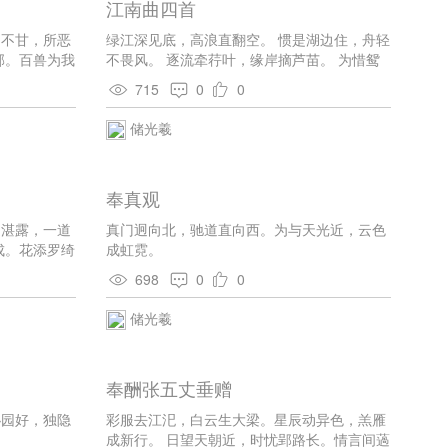
江南曲四首
岂不甘，所恶
绿江深见底，高浪直翻空。 惯是湖边住，舟轻
邻。百兽为我
不畏风。 逐流牵荇叶，缘岸摘芦苗。 为惜鸳
浮江亦以仁。
鸯鸟，轻轻动画桡。 日暮长江里，相邀归渡
715
0
0
逐气浮，厚地
头。 落花如有意，来去逐船流。 隔江看树
亲。
色，沿月听歌声。 不是长干住，那从此路行。
储光羲
奉真观
遵湛露，一道
真门迥向北，驰道直向西。为与天光近，云色
成。花添罗绮
成虹霓。
空陪乐太平。
698
0
0
储光羲
奉酬张五丈垂赠
沁园好，独隐
彩服去江汜，白云生大梁。星辰动异色，羔雁
成新行。 日望天朝近，时忧郢路长。情言间薖