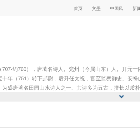
首页
文墨
中国风
新
（707-约760），唐著名诗人。兖州（今属山东）人。开元
宝十年（751）转下邽尉，后升任太祝，官至监察御史。安
。为盛唐著名田园山水诗人之一。其诗多为五古，擅长以质
《储光羲诗》。