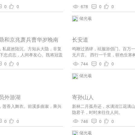
出尘。 广庭日将晏，虚室自为宾。
0
0
678
0
0
，常逢甲子新。
储光羲
鼎和京兆萧兵曹华岁晚南
长安道
，私庭效陆沉。方知从大隐，非复
鸣鞭过酒肆，袨服游倡门。百万
阙下忠贞志，人间孝友心。既将冠盖
无片言。 西行一千里，暝色生寒
萝深。 寒变中园柳，春归上苑禽。
声，知是长安路。
0
0
744
0
0
，山带白云阴。 潘岳闲居赋，钟期
经当自足，何用遗黄金。
储光羲
员外游湖
寄孙山人
，莲香入舞衣。前溪多曲溆，乘兴
新林二月孤舟还，水满清江花满山
隐君子，时时来往住人间。
0
0
746
0
0
储光羲