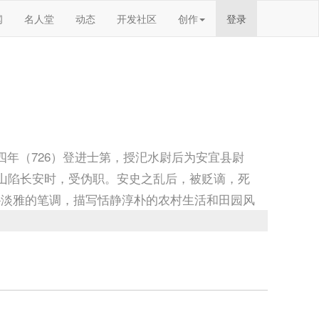
闻
名人堂
动态
开发社区
创作
登录
十四年（726）登进士第，授汜水尉后为安宜县尉
禄山陷长安时，受伪职。安史之乱后，被贬谪，死
朴淡雅的笔调，描写恬静淳朴的农村生活和田园风