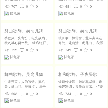
开
和揭露。其诗工七言绝句，以写景咏物为多，力求险怪博奥，且有不
有秋风知，清泠吹玉柱。
筑城劳，将军要却敌。城高功
发
707
0
0
681
0
0
亦高，尔命何处惜。
少文字游戏之作，成就远不及散文。曾自编《笠译丛书》四卷，今
社
陆龟蒙
陆龟蒙
区
存。另有宋叶茵辑《甫里先生集》二十卷传世。《全唐诗》录存其诗
登
十四卷。
录
舞曲歌辞。吴俞儿舞
舞曲歌辞。吴俞儿舞
歌。矛俞
歌。剑俞
手盘风，头背分，电光战扇，
枝月喉，棹霜脊，北斗离离在
欲刺敲心留半线。 缠肩绕脰，
寒碧。龙魂清，虎尾白， 秋照
dl合眩旋，卓植赴列，夺避中
海心同一色。纛影吒沙干影
722
0
0
749
0
0
节。 前冲函礼穴，上指孛彗
侧。神豪发直， 四睨之人股佶
陆龟蒙
陆龟蒙
灭，与君一用来有截。
栗，欲定不定定不得。舂牍
残，儿且止， 狄胡有胆大如
山，怖亦死。
舞曲歌辞。吴俞儿舞
相和歌辞。子夜警歌二
歌。弩俞
首
牛来开弦，人为置镞。捩机
镂碗传绿酒，雕炉熏紫烟。谁
关，迸山谷。鹿骇涩， 隼击
知苦寒调，共作白雪弦。 恃爱
迟。析毫中睫，洞腋分龟。达
如欲进，含羞出不前。朱口发
692
0
0
734
0
0
坚垒，残雄师， 可以冠猛乐壮
艳歌，玉指弄娇弦。
陆龟蒙
陆龟蒙
曲。抑扬蹈厉，有裂犀兕之气
者非公与。