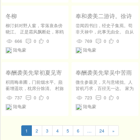
堕，合有真人上姓名。 长叹
人间发易华，暗将心事许烟
冬柳
奉和袭美二游诗。徐诗
霞。 病来前约分明在，药鼎
书囊便是家。 酝得秋泉似玉
柳汀斜对野人窗，零落衰条傍
尝闻四书曰，经史子集焉。苟
容，比于云液更应浓。 思量
晓江。 正是霜风飘断处，寒鸥
非天禄中，此事无由全。 自从
北海徐刘辈，枉向人间号酒
惊起一双双。
秦火来，历代逢迍邅。汉祖入
666
0
0
769
0
0
龙。 羊侃多应自古豪，解盘
关日，萧何为政年。 尽力取图
金槊置纤腰。 纵然此事教双
陆龟蒙
陆龟蒙
籍，遂持天下权。中兴熹平
得，不博溪田二顷苗。 偶然
时，教化还相宣。 立石刻五
携稚看微波，临水春寒一倍
经，置于太学前。贼卓乱王
多。 便使笔精如逸少，懒能
室，君臣如转圜。 洛阳且煨
奉酬袭美先辈初夏见寄
奉酬袭美先辈吴中苦雨
书字换群鹅。 昔闻庄叟迢迢
烬，载籍宜为烟。逮晋武革
次韵
一百韵
梦，又道韩生苒苒飞。 知有
命，生民才息肩。 惠怀亟寡
积雨晦皋圃，门前烟水平。蘋
微生参最灵，天与意绪拙。人
姓名聊寄问，更无言语抱斜
昧，戎羯俄腥膻。已觉天地
蘅增遥吹，枕席分馀清。 村旆
皆机巧求，百径无一达。 家为
晖。 雪侵春事太无端，舞急
闭，竞为东南迁。 日既不暇
诧酒美，赊来满鋞程。未必减
唐臣来，奕世唯稷卨.只垂青白
737
0
0
723
0
0
微还近腊寒。 应是也疑真宰
给，坟索何由专。尔后国脆
宣子，何羡谢公荣。 借宅去人
风，凛凛自贻厥。 犹残赐书
怪，休时犹未遍林峦。 数尺
陆龟蒙
陆龟蒙
弱，人多尚虚玄。 任学者得
远，败墙连古城。愁鸱占枯
在，编简苦断绝。其间忠孝
游丝堕碧空，年年长是惹东
谤，清言者为贤。直至沈范
枿，野鼠趋前楹。 昨日云破
字，万古光不灭。 孱孙诚瞢
风。 争知天上无人住，亦有
辈，始家藏简编。 御府有不
损，晚林先觉晴。幽篁倚微
昧，有志常搰搰。敢云嗣良
春愁鹤发翁。 谁使寒鸦意绪
足，仍令就之传。梁元渚宫
照，碧粉含疏茎。 蠹简有遗
弓，但欲终守节。 喧哗不入
1
2
3
4
5
6
…
24
»
娇，云情山晚动情憀.乱和残照
日，尽取如蚳蝝. 兵威忽破
字，gs琴无泛声。蚕寒茧尚
耳，谗佞不挂舌。仰咏尧舜
纷纷舞，应索阳乌次第饶。
碎，焚爇无遗篇。近者隋后
薄，燕喜雏新成。 览物正摇
言，俯遵周孔辙。 所贪既仁