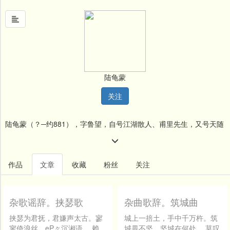
首
页
陆龟蒙
中
关注
国
风
陆龟蒙（？─约881），字鲁望，自号江湖散人、甫里先生，又号天随
文
墨
子，苏州姑苏（今江苏省苏州市）人。幼聪颖，善属文。举进士不
名
第，曾任湖、苏二州刺史的幕僚，后隐居松江甫里，多所论撰。后以
作品
文章
收藏
粉丝
关注
人
高士征召，不至。素与李蔚，卢携友善、及李、卢当政，召拜左拾
堂
遗，诏书下，陆龟蒙已病卒。与皮日休齐名，世称「皮陆」。其散文
杂歌谣辞。挟瑟歌
杂曲歌辞。筑城曲
新
闻
善借物寄讽，托古讽今，对当时社会的黑暗及统治者的腐朽有所讥刺
挟瑟为君抚，君嫌声太古。寥
城上一掊土，手中千万杵。筑
寥倚浪丝，eP々沉湘语。 赖
城畏不坚，坚城在何处。 莫叹