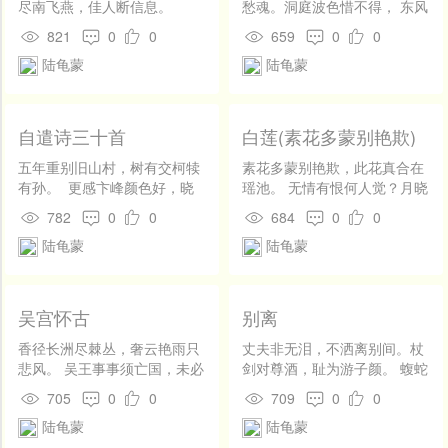
尽南飞燕，佳人断信息。
愁魂。洞庭波色惜不得， 东风
领入黄金尊。千筠掷毫春谱
821
0
0
659
0
0
大，碧舞红啼相唱和。 安知寂
陆龟蒙
陆龟蒙
寞西海头，青pF未垂孤凤饿。
自遣诗三十首
白莲(素花多蒙别艳欺)
五年重别旧山村，树有交柯犊
素花多蒙别艳欺，此花真合在
有孙。 更感卞峰颜色好，晓
瑶池。 无情有恨何人觉？月晓
云才散便当门。 雪下孤村淅
风清欲堕时。
782
0
0
684
0
0
淅鸣，病魂无睡洒来清。 心
陆龟蒙
陆龟蒙
摇只待东窗晓，长愧寒鸡第一
声。 多情多感自难忘，只有
风流共古长。 座上不遗金带
枕，陈王词赋为谁伤。 甫里
吴宫怀古
别离
先生未白头，酒旗犹可战高
楼。 长鲸好鲙无因得，乞取
香径长洲尽棘丛，奢云艳雨只
丈夫非无泪，不洒离别间。杖
艅艎作钓舟。 花濑濛濛紫气
悲风。 吴王事事须亡国，未必
剑对尊酒，耻为游子颜。 蝮蛇
昏，水边山曲更深村。 终须
西施胜六宫。
一螫手，壮士即解腕。所志在
705
0
0
709
0
0
拣取幽栖处，老桧成双便作
功名，离别何足叹。
陆龟蒙
陆龟蒙
门。 阴洞曾为采药行，冷云
凝绝烛微明。 玉芝敲折琤然