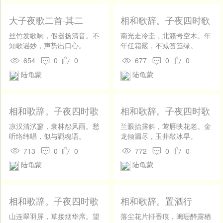
大子夜歌二首·其二
相和歌辞。子夜四时歌
四首。冬歌
丝竹发歌响，假器扬清音。不
南光走冷圭，北籁号空木。年
知歌谣妙，声势出口心。
年任霜霰，不减筼筜绿。
654
0
0
677
0
0
陆龟蒙
陆龟蒙
相和歌辞。子夜四时歌
相和歌辞。子夜四时歌
四首。秋歌
四首。夏歌
凉汉清泬寥，衰林怨风雨。愁
兰眼抬露斜，莺唇映花老。金
听络纬唱，似与羁魂语。
龙倾漏尽，玉井敲冰早。
713
0
0
772
0
0
陆龟蒙
陆龟蒙
相和歌辞。子夜四时歌
相和歌辞。置酒行
四首。春歌
山连翠羽屏，草接烟华席。望
落尘花片排香痕，阑珊醉露栖