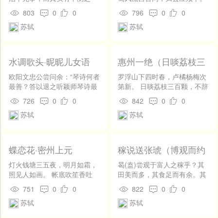
开
熙宁二年（1069）还朝任职，正是王安石推行新法的时期。他强调改
忧。坐观其变，而不为之所，
还与去年人，共藉西湖草。 莫
发
803
0
0
796
0
0
则恐至於不可救；起而强为
惜尊前仔细看，应是容颜老。
革吏治，反对骤变。认为「慎重则必成，轻发则多败。」因意见未被
社
苏轼
苏轼
之，则天下狃於治平之安而不
区
采纳，请求外调，从熙宁四年（1071）起，先后任杭州通判，密州、
吾信。惟仁人君子豪杰之士，
为能出身为天下犯大难，以求
登
徐州、湖州知州。每到一处，多有政绩。元丰二年（1079），御史中
成大功；此固非勉强期月之
录
水调歌头·昵昵儿女语
惠州一绝（日啖荔枝三
间，而苟以求名之所能也。 天
百颗）
丞李定等人摘取苏轼诗句深文周纳，罗织罪名，以谤讪新政的罪名逮
下治平，无故而发大难之端；
欧阳文忠公尝问余：“琴诗何者
罗浮山下四时春，卢橘杨梅次
吾发之，吾能收之，然后有辞
最善？答以退之听颖师琴诗最
第新。 日啖荔枝三百颗，不辞
捕入狱。5个月后被贬黄州为团练副使。元丰八年（1094）哲宗立，
於天下。事至而循循焉欲去
善。公曰：此诗最奇丽，然非
长作岭南人。 （不辞 一作：
726
0
0
842
0
0
任用司马光，废除新法。苏轼调回京都任中书舍人、翰林学士知制诰
之，使他人任其责，则天下之
听琴，乃听琵琶也。余深然
不妨）
苏轼
苏轼
祸，必集於我。 昔者晁错尽忠
之。建安章质夫家善琵琶者，
等职，由于与当政者政见不合，再次请调外任。先后任杭州、颍州、
为汉，谋弱山东之诸侯，山东
乞为歌词。余久不作，特取退
诸侯并起，以诛错为名；而天
之词，稍加隐括，使就声律，
扬州知州。后迁礼部兼端明殿、翰林待读两学士。绍圣元年（1094）
子不以察，以错为之说。天下
以遗之云。 昵昵儿女语，灯火
蝶恋花·密州上元
稼说送张琥（博观而约
悲错之以忠而受祸，不知错有
夜微明。恩怨尔汝来去，弹指
哲宗亲政后，苏轼又被一贬再贬，由英州、惠州，一直远放到儋州
取，厚积而薄发）
以取之也。 古之立大事者，不
泪和声。忽变轩昂勇士，一鼓
灯火钱塘三五夜，明月如霜，
曷(盍)尝观于富人之稼乎？其
（今海南儋县）。直到元符三年（1100）徽宗即位，才遇赦北归。死
惟有超世之才，亦必有坚忍不
填然作气，千里不留行。回首
照见人如画。 帐底吹笙香吐
田美而多，其食足而有余。其
拔之志。昔禹之治水，凿龙
暮云远，飞絮搅青冥。 众禽
麝，更无一点尘随马。 寂寞山
田美而多，则可以更休，而地
于常州。宋孝宗时追谥文忠。苏轼政治上几经挫折，始终对人生和美
751
0
0
822
0
0
门，决大河而放之海。方其功
里，真彩凤，独不鸣。跻攀寸
城人老也！击鼓吹箫，却入农
力得全；其食足而有余，则种
之未成也，盖亦有溃冒冲突可
苏轼
苏轼
步千险，一落百寻轻。烦子指
桑社。 火冷灯稀霜露下，昏昏
之常不后时，而敛之常及其
好事物有着执着的追求。他的思想主体是儒家思想，又吸收释老思想
畏之患；惟能前知其当然，事
间风雨，置我肠中冰炭，起坐
雪意云垂野。
熟。故富人之稼常美，少秕而