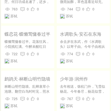
功，则无务为自全之计。使错
而薄发，吾告子止于此矣。 子
响，绕云萦水。念故人老大，
茫。何日功成名遂了，还乡，
微雨如酥，草色遥看近却无。
表作品。词作多达三百四五十首，突破了相思离别、男欢女爱的藩
自将而讨吴楚，未必无功，惟
归过京师而问焉，有曰辙、子
风流未减，独回首、烟波里。
醉笑陪公三万场。 不用诉离
休辞醉倒，花不看开人易老。
763
0
0
744
0
0
其欲自固其身，而天子不悦。
由者，吾弟也，其亦以是语
推枕惘然不见，但空江、月明
觞，痛饮从来别有肠。今夜送
莫待春回，颠倒红英间绿苔。
篱，反映社会现实生活，抒写报国爱民的情怀。「无意不可入，无事
奸臣得以乘其隙，错之所以自
之。
苏轼
苏轼
千里。五湖闻道，扁舟归去，
归灯火冷，河塘，堕泪羊公却
全者，乃其所以自祸欤！
仍携西子。云梦南州，武昌东
姓杨。
不可言」，包括对农民生活的表现。词风大多雄健激昂，顿挫排宕。
岸，昔游应记。料多情梦里，
语言和音律上亦有创新。「指出向上一路，而新天下耳目」。在词的
端来见我，也参差是。
蝶恋花·蝶懒莺慵春过半
水调歌头·安石在东海
发展史上开创了豪放词派。代表作品有《江城子·密州出猎》、《水调
蝶懒莺慵春过半。花落狂风，
余去岁在东武，作《水调歌
小院残红满。午醉未醒红日
头》以寄子由。今年子由相从
歌头·明月几时有》、《念奴娇·赤壁怀古》等。爱情词、咏物词均有佳
晚，黄昏帘幕无人卷。 云鬓鬅
彭门居百余日，过中秋而去，
722
0
0
774
0
0
松眉黛浅。总是愁媒，欲诉谁
作此曲以别。余以其语过悲，
作，表现出多样化的艺术风格。传世有《东坡全集》、《东坡乐
苏轼
苏轼
消遣。未信此情难系绊，杨花
乃为和之，其意以不早退为
府》。
犹有东风管。
戒，以退而相从之乐为慰云耳
安石在东海，从事鬓惊秋。中
年亲友难别，丝竹缓离愁。一
鹧鸪天·林断山明竹隐墙
少年游·润州作
旦功成名遂，准拟东还海道，
扶病入西州。雅志困轩冕，遗
林断山明竹隐墙。乱蝉衰草小
去年相送，馀杭门外，飞雪似
恨寄沧洲。 岁云暮，须早计，
池塘。翻空白鸟时时见，照水
杨花。今年春尽，杨花似雪，
要褐裘。故乡归去千里，佳处
红蕖细细香。 村舍外，古城
犹不见还家。 对酒卷帘邀明
725
0
0
767
0
0
辄迟留。我醉歌时君和，醉倒
旁。杖藜徐步转斜阳。殷勤昨
月，风露透窗纱。恰似姮娥怜
苏轼
苏轼
须君扶我，惟酒可忘忧。一任
夜三更雨，又得浮生一日凉。
双燕，分明照、画梁斜。
刘玄德，相对卧高楼。