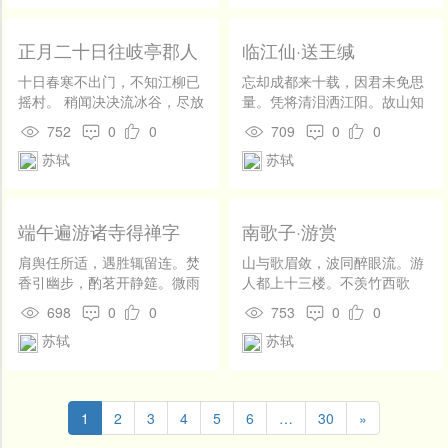
正月二十日往岐亭郡人
临江仙·送王缄
潘古郭三人送余于女王
十日春寒不出门，不知江柳已
忘却成都来十载，因君未免思
城东禅庄院
摇村。 稍闻决决流冰谷，尽放
量。凭将清泪洒江阳。故山知
青青没烧痕。 数亩荒园留我
好在，孤客自悲凉。 坐上别愁
752
0
0
709
0
0
住，半瓶浊酒待君温。 去年今
君未见，归来欲断无肠。殷勤
苏轼
苏轼
日关山路，细雨梅花正断魂。
且更尽离觞。此身如传舍，何
处是吾乡。
端午遍游诸寺得禅字
南歌子·游赏
肩舆任所适，遇胜辄留连。焚
山与歌眉敛，波同醉眼流。游
香引幽步，酌茗开静筵。微雨
人都上十三楼。不羡竹西歌
止还作，小窗幽更妍。盆山不
吹、古扬州。菰黍连昌歜，琼
698
0
0
753
0
0
见日，草木自苍然。忽登最高
彝倒玉舟。谁家水调唱歌头。
苏轼
苏轼
塔，眼界穷大千。卞峰照城
声绕碧山飞去、晚云留。
郭，震泽浮云天。深沉既可
喜，旷荡亦所便。幽寻未云
毕，墟落生晚烟。归来记所
1
2
3
4
5
6
…
30
»
历，耿耿清不眠。道人亦未
寝，孤灯同夜禅。