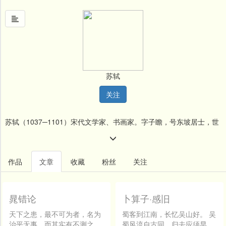
首
页
苏轼
中
关注
国
风
苏轼（1037─1101）宋代文学家、书画家。字子瞻，号东坡居士，世
文
墨
称苏东坡。眉州眉山（今属四川）人。出身于有文化教养的寒门地主
名
家庭。祖父苏序是诗人，父苏洵长于策论，母程氏亲授以书。嘉祐二
作品
文章
收藏
粉丝
关注
人
年（1057）参加礼部考试，中第二名。仁宗殿试时，与其弟苏辙同科
堂
进士及第。因母丧回蜀。嘉祐六年（1061）经欧阳修推荐，应中制科
晁错论
卜算子·感旧
新
闻
第三等，被任命为大理评事签书凤翔府判官。任期满后值父丧归里。
天下之患，最不可为者，名为
蜀客到江南，长忆吴山好。 吴
治平无事，而其实有不测之
蜀风流自古同，归去应须早。