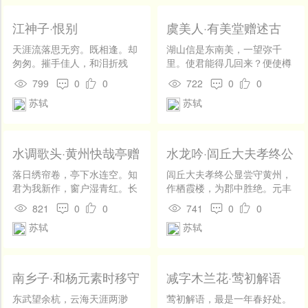
至不惧，而徐为之图，是以得
不能平。推手从归去，无泪与
中与儒家相通的部分，保持达观的处世态度。文学主张与欧阳修相
多实，久藏而不腐。 今吾十口
至於成功。 夫以七国之强，而
君倾。
之家，而共百亩之田。寸寸而
江神子·恨别
虞美人·有美堂赠述古
近。要求有意而言，文以致用。重视文学的艺术价值。苏轼是北宋中
骤削之，其为变，岂足怪哉？
取之，日夜以望之，锄、铚 、
错不於此时捐其身，为天下当
耰、艾，相寻于其上者如鱼
天涯流落思无穷。既相逢。却
湖山信是东南美，一望弥千
期的文坛领袖，文学巨匠，唐宋八大家之一。其文纵横恣肆，其诗题
大难之冲，而制吴楚之命，乃
鳞，而地力竭矣。种之常不及
匆匆。摧手佳人，和泪折残
里。使君能得几回来？便使樽
为自全之计，欲使天子自将而
时，而敛之常不待其熟。此岂
红。为问东风余几许，春纵
前醉倒更徘徊。 沙河塘里灯初
材广阔，清新豪健，善用夸张、比喻，独具风格。词开豪放一派，与
799
0
0
722
0
0
己居守。且夫发七国之难者，
能复有美稼哉？ 古之人，其才
在，与谁同。 隋堤三月水溶
上，水调谁家唱？夜阑风静欲
谁乎？己欲求其名，安所逃其
苏轼
苏轼
辛弃疾并称「苏辛」。创作以诗歌为多，计)2700余首，题材丰富多
非有以大过今之人也。平居所
溶。背归鸿。去吴中。回首彭
归时，惟有一江明月碧琉璃。
患。以自将之至危，与居守至
以自养而不敢轻用，以待其成
城，清泗与淮通。寄我相思千
样。诗中表现了对国家命运和人民疾苦的关切，特别是对农民的同
安；己为难首，择其至安，而
者，闵闵焉，如婴儿之望之长
点泪，流不到，楚江东。(版本
遣天子以其至危，此忠臣义士
也。弱者养之，以至于刚；虚
一) 天涯流落思无穷！既相
水调歌头·黄州快哉亭赠
水龙吟·闾丘大夫孝终公
情。如《荔枝叹》、《陈季常所蓄朱陈村嫁娶图》、《五禽言》、
所以愤怨而不平者也。 当此之
者养之，以至于充。三十而后
逢，却匆匆。携手佳人，和泪
张偓佺
显尝守黄州
时，虽无袁盎，错亦未免於
仕，五十而后爵。信于久屈之
折残红。为问东风余几许？春
落日绣帘卷，亭下水连空。知
闾丘大夫孝终公显尝守黄州，
《吴中田妇叹》等。描写自然景物的诗写得精警有新意，耐人寻味。
祸。何者？己欲居守，而使人
中，而用于至足之后；流于既
纵在，与谁同！ 隋堤三月水溶
君为我新作，窗户湿青红。长
作栖霞楼，为郡中胜绝。元丰
主自将。以情而言，天子固已
如《有美堂暴雨》、《题西林壁》等。诗歌还反映了各地的风土人情
溢之余，而发于持满之末。此
溶。背归鸿，去吴中。回首彭
记平山堂上，欹枕江南烟雨，
五年，余谪居黄。正月十七
821
0
0
741
0
0
难之矣，而重违其议。是以袁
古之人所以大过人，而今之君
城，清泗与淮通。欲寄相思千
杳杳没孤鸿。认得醉翁语，山
日，梦扁舟渡江，中流回望，
和生活画面，无事不可入诗。写物传神，奔放灵动，触处生春，极富
盎之说，得行於其间。使吴楚
子所以不及也。 吾少也有志于
苏轼
苏轼
点泪，流不到，楚江东。(版本
色有无中。 一千顷，都镜净，
楼中歌乐杂作。舟中人言：公
反，错已身任其危，日夜淬
学，不幸而早得与吾子同年，
二)
倒碧峰。忽然浪起，掀舞一叶
显方会客也。觉而异之，乃作
情韵，成一代之大观。散文成就很高，为唐宋八大家之一，谈史议政
砺，东向而待之，使不至於累
吾子之得，亦不可谓不早也。
白头翁。堪笑兰台公子，未解
此词。公显时已致仕在苏州。
其君，则天子将恃之以为无
吾今虽欲自以为不足，而众已
庄生天籁，刚道有雌雄。一点
小舟横截春江，卧看翠壁红楼
的文章气势磅礴，善于腾挪变化。叙事记游的散文既充满诗情画意，
南乡子·和杨元素时移守
减字木兰花·莺初解语
恐，虽有百盎，可得而间哉？
妄推之矣。呜呼!吾子其去此，
浩然气，千里快哉风。
起。云间笑语，使君高会，佳
密州
嗟夫！世之君子，欲求非常之
又深含理趣。《喜雨亭记》、《石钟山记》、前后《赤壁赋》是其代
而务学也哉!博观而约取，厚积
人半醉。危柱哀弦，艳歌余
东武望余杭，云海天涯两渺
莺初解语，最是一年春好处。