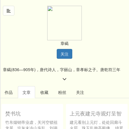
首
页
章碣
中
关注
国
风
章碣(836—905年)，唐代诗人，字丽山，章孝标之子。唐乾符三年
文
墨
(876年)进士。乾符中，侍郎高湘自长沙携邵安石（广东连县人）来
名
京，高湘主持考试，邵安石及第。
作品
文章
收藏
粉丝
关注
人
堂
焚书坑
上元夜建元寺观灯呈智
新
通上人
闻
竹帛烟销帝业虚，关河空锁祖
建元看别上元灯，处处回廊斗
龙居。坑灰未冷山东乱，刘项
火层。珠玉乱抛高殿佛， 绮罗