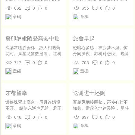
开
原来不读书。
深拜远山僧。临风走笔思呈
发
662
0
0
655
0
0
惠，到晓行禅合伴能。 无限喧
社
章碣
章碣
阗留不得，月华西下露华凝。
区
登
录
癸卯岁毗陵登高会中贻
旅舍早起
同志
流落常嗟胜会稀，故人相遇菊
迹暗心多感，神疲梦不游。惊
花时。凤笙龙笛数巡酒， 红树
舟同厌夜，独树对悲秋。 晚角
碧山无限诗。尘土十分归举
和人战，残星入汉流。门前早
717
0
0
705
0
0
子，乾坤大半属偷儿。 长杨羽
行子，敲镫唱离忧。
章碣
章碣
猎须留本，开济重为阙下期。
东都望幸
送谢进士还闽
懒修珠翠上高台，眉月连娟恨
百越风烟接巨鳌，还乡心壮不
不开。 纵使东巡也无益，君王
知劳。雷霆入地建溪险， 星斗
自领美人来。
逼人梨岭高。却拥木绵吟丽
646
0
0
697
0
0
句，便攀龙眼醉香醪。 名场声
章碣
章碣
利喧喧在，莫向林泉改鬓毛。