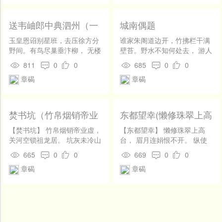
送韦岫郎中典泗州（一
城南偶题
作癸丑岁毗陵会中贻同
玉皇恩诏别星班，去压徐方分
谁家朱阁道边开，竹拂栏干满
老）
野间。有鸟尽巢垂汴柳， 无楼
壁苔。野水不知何处去， 游人
不到隔淮山。旌旗渐向行时
却是等闲来。南山气耸分红
811
0
0
685
0
0
拥，案牍应从到日闲。 想忆朝
树，北阙风高隔紫苔。 可惜登
章碣
章碣
天独吟坐，旋飞新作过秦关。
临好光景，五门须听鼓声回。
焚书坑（竹帛烟销帝业
东都望幸(懒修珠翠上高
虚）
台)
【焚书坑】 竹帛烟销帝业虚，
【东都望幸】 懒修珠翠上高
关河空锁祖龙居。 坑灰未冷山
台， 眉月连娟恨不开。 纵使
东乱， 刘项原来不读书。
东巡也无益， 君王自领美人
665
0
0
669
0
0
来。
章碣
章碣