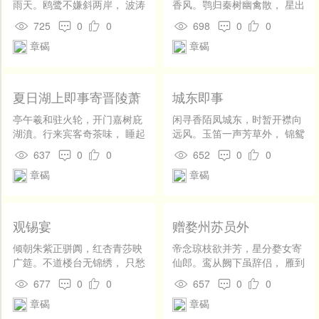
雨天。鸥鹭不嫌斜两岸， 波涛
香风。鹗归秦树幽禽散， 星出
欺得逆风船。偶逢岛寺停帆
吴天列舍空。捧日思驰仙掌
725
0
0
698
0
0
看，深羡渔翁下钓眠。 今古若
外，朝宗势动海门中。 鞭鞘所
章碣
章碣
论英达算，鸱夷高兴固无边。
拂三千里，多少诸侯合避骢。
夏日湖上即事寄晋陵萧
城东即事
明府
亭午羲和驻火轮，开门嘉树庇
闲寻香陌凤城东，时暂开襟向
湖濆。行来宾客奇茶味， 睡起
远风。玉笛一声芳草外， 锦鸳
儿童带簟纹。屋小有时投树
双起碧流中。苑边花竹浓如
637
0
0
652
0
0
影，舟轻不觉入鸥群。 陶家岂
绣，渭北山川淡似空。 回首汉
章碣
章碣
是无诗酒，公退堪惊日已曛。
宫烟霭里，天河金阁未央宫。
观锡宴
赠婺州苏员外
倾朝朱紫正骈阗，红杏青莎映
帝念琼枝欲并芳，星分婺女寄
广筵。不道楼台无锦绣， 只愁
仙郎。鸾从阙下虽辞侣， 雁到
尘土扑神仙。鱼衔嫩草浮池
江都却续行。烟月一时搜古
677
0
0
657
0
0
面，蝶趁飞花到酒边。 日暮骅
句，山川两地植甘棠。 即看龙
章碣
章碣
骝相拥去，几人沉醉失金鞭。
虎西归去，便佐羲轩活万方。