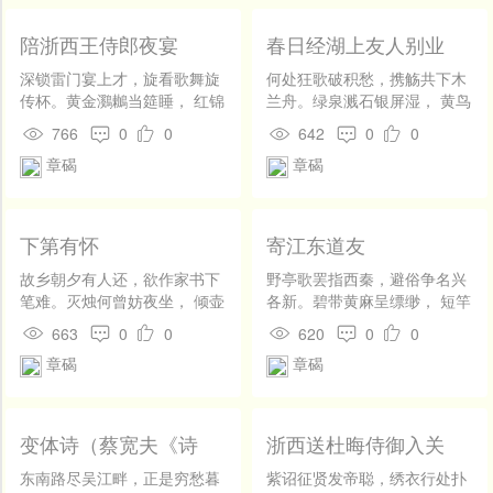
陪浙西王侍郎夜宴
春日经湖上友人别业
深锁雷门宴上才，旋看歌舞旋
何处狂歌破积愁，携觞共下木
传杯。黄金鸂鶒当筵睡， 红锦
兰舟。绿泉溅石银屏湿， 黄鸟
蔷薇映烛开。稽岭好风吹玉
逢人玉笛休。天借烟霞装岛
766
0
0
642
0
0
佩，镜湖残月照楼台。 小儒末
屿，春铺锦绣作汀洲。 一年一
章碣
章碣
座频倾耳，只怕城头画角催。
电逡巡事，不合花前不醉游。
下第有怀
寄江东道友
故乡朝夕有人还，欲作家书下
野亭歌罢指西秦，避俗争名兴
笔难。灭烛何曾妨夜坐， 倾壶
各新。碧带黄麻呈缥缈， 短竿
不独为春寒。迁来莺语虽堪
长线弄因循。夜潮分卷三江
663
0
0
620
0
0
听，落了杨花也怕看。 但使他
月，晓骑齐驱九陌尘。 可惜人
章碣
章碣
年遇公道，月轮长在桂珊珊。
间好声势，片帆羸马不相亲。
变体诗（蔡宽夫《诗
浙西送杜晦侍御入关
话》：碣诗平侧各一
东南路尽吴江畔，正是穷愁暮
紫诏征贤发帝聪，绣衣行处扑
韵，自号变体）