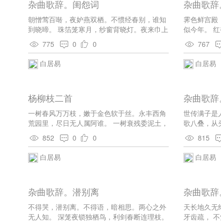
杂曲歌辞。闺怨词
杂曲歌辞
外，长
朝憎莺百啭，夜妒燕双栖。不惯经春别，谁知
霁色鲜宫殿
痕迹。
到晓啼。 珠箔笼寒月，纱窗背晓灯。夜来巾上
似今年。 
云： 
泪，一半是春冰。 关山征戍远，闺阁别离难。
宿，天凉玉
775
0
0
767
苦战应憔悴，寒衣不要宽。
后世词
白居易
白居易
杨柳枝二首
杂曲歌辞
一树春风万万枝，嫩于金色软于丝。永丰西角
世传满子是
荒园里，尽日无人属阿谁。 一树衰残委泥土，
歌八叠，从
双枝荣耀植天庭。定知玄象今春后，柳宿光中
852
0
0
815
添两星。
白居易
白居易
杂曲歌辞。潜别离
杂曲歌辞
不得哭，潜别离。不得语，暗相思。两心之外
天长地久无
无人知。 深笼夜锁独栖鸟，利剑春断连理枝。
牙齿疏， 