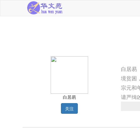
白居易
境贫困
宗元和
请严缉
白居易
泄引湖
关注
（84
主张「
《新乐