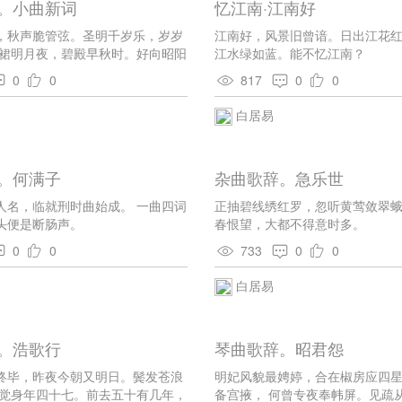
。小曲新词
忆江南·江南好
篇叙事诗《长恨歌》，《琵琶行》也独具特色，为千古绝唱
，秋声脆管弦。圣明千岁乐，岁岁
其诗刻画人物，形象鲜明，以情动人，具有很高的艺术造诣
江南好，风景旧曾谙。日出江花
红裙明月夜，碧殿早秋时。好向昭阳
江水绿如蓝。能不忆江南？
「古歌旧曲君休听， 听取新词《杨柳枝》」，可见他曾自度
漏迟。
0
0
817
0
0
人如欧阳修、张先、杨慎，都极为赞赏。
白居易
。何满子
杂曲歌辞。急乐世
人名，临就刑时曲始成。 一曲四词
正抽碧线绣红罗，忽听黄莺敛翠蛾
头便是断肠声。
春恨望，大都不得意时多。
0
0
733
0
0
白居易
。浩歌行
琴曲歌辞。昭君怨
终毕，昨夜今朝又明日。鬓发苍浪
明妃风貌最娉婷，合在椒房应四
不觉身年四十七。前去五十有几年，
备宫掖， 何曾专夜奉帏屏。见疏