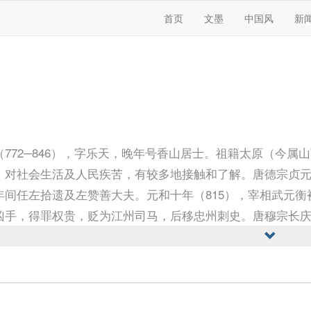
首页
文墨
中国风
新
（772─846），字乐天，晚年号香山居士。祖籍太原（今
，对社会生活及人民疾苦，有较多地接触和了解。唐德宗贞元
年间任左拾遗及左赞善大夫。元和十年（815），宰相武元
凶手，得罪权贵，贬为江州司马，后移忠州刺史。唐穆宗长
水，灌溉田亩千顷，成绩卓著。唐敬宗宝历元年（825）改
6）卒，终年七十五岁。著有《白氏长庆集》七十一卷。在文
文章合为时而著，歌诗合为事而作」，反对「嘲风雪，弄花
府》，广泛尖锐地揭露了当时政治上的黑暗，抨击了现实中