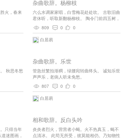
杂曲歌辞。杨柳枝
。白诗语言通俗，深入浅出，平易自然，不露雕琢
。晚年寄情山水，也写过一些小词。赠刘禹锡诗
红胜火，春来
六么水调家家唱，白雪梅花处处吹。 古歌旧曲
君休听，听取新翻杨柳枝。 陶令门前四五树，
一些新词。其中《花非花》一首，颇具朦胧之美，
亚夫营里百千条。 何似东都正二月，黄金枝映
809
0
0
洛阳桥。 依依袅袅复青青，勾引清风无限情。
白雪花繁空扑地，绿丝条弱不胜莺。 红板江桥
白居易
青酒旗，馆娃宫暖日斜时。 可怜雨歇东风定，
万树千条各自垂。 苏州杨柳任君夸，更有钱塘
胜馆娃。 若解多情寻小小，绿杨深处是苏家。
杂曲歌辞。乐世
苏家小女旧知名，杨柳风前别有情。 剥条盘作
银环样，卷叶吹为玉笛声。 叶含浓露如啼眼，
。 秋思冬愁
管急丝繁拍渐稠，绿腰宛转曲终头。 诚知乐世
枝袅轻风似舞腰。 小树不禁攀折苦，乞君留取
声声乐，老病人听未免愁。
两三条。 人言柳叶似愁眉，更有愁肠似柳丝。
柳丝挽断肠牵断，彼此应无续得期。
807
0
0
白居易
相和歌辞。反白头吟
星。只得当年
炎炎者烈火，营营者小蝇。火不热真玉，蝇不
从道迷图画，
点清冰。 此苟无所受，彼莫能相仍。乃知物性