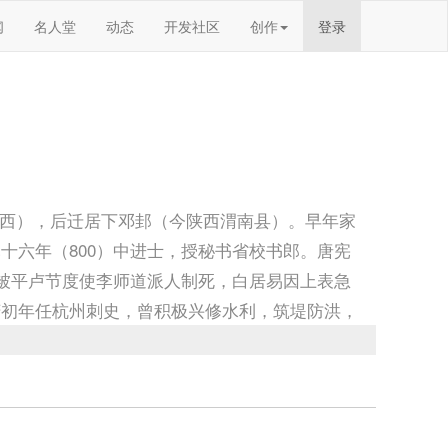
闻
名人堂
动态
开发社区
创作
登录
属山西），后迁居下邓邽（今陕西渭南县）。早年家
十六年（800）中进士，授秘书省校书郎。唐宪
衡被平卢节度使李师道派人制死，白居易因上表急
庆初年任杭州刺史，曾积极兴修水利，筑堤防洪，
任苏州刺史，后官至刑部尚书。唐武宗会昌六年
学上，他与元稹同为新乐府运动的倡导者和中坚，
草」而别无寄托的作品。其讽谕诗《秦中吟》、
的流弊，表现了爱憎分明的进步倾向。除讽谕诗