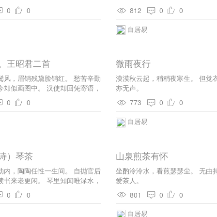
茫然。 既无长绳系白日，又无大药
知屈那教配虏庭。 自是君恩薄如
0
0
812
0
0
颜日渐不如故， 青史功名在何处。
恨丹青。
富贵，富贵不来年少去。 去复去兮
白居易
流赴海无回波。贤愚贵贱同归尽，
嵯峨。古来如此非独我，未死有酒
颜回短命伯夷饿，我今所得亦已多。
。王昭君二首
微雨夜行
待命， 命若不来知奈何。
鬓风，眉销残黛脸销红。 愁苦辛勤
漠漠秋云起，稍稍夜寒生。 但觉
今却似画图中。 汉使却回凭寄语，
亦无声。
蛾眉。 君王若问妾颜色，莫道不如
0
0
773
0
0
白居易
诗）琴茶
山泉煎茶有怀
动内，陶陶任性一生间。 自抛官后
坐酌泠泠水，看煎瑟瑟尘。 无由
读书来老更闲。 琴里知闻唯渌水，
爱茶人。
蒙山。 穷通行止常相伴，难道吾今
0
0
801
0
0
白居易