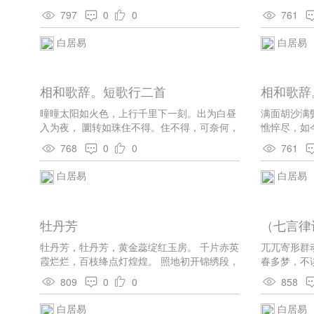
河水虽浊有清日， 乌头虽黑有白时。惟有潜离
把镜照面心
797
0
0
761
与暗别，彼此甘心无后期。
驻朱颜。朱
欲留年少待
白居易
白居易
如长河，东
北邙冢墓高
且酣歌。 
相和歌辞。短歌行二首
相和歌辞
功名富贵须
曈曈太阳如火色，上行千里下一刻。出为白昼
满面胡沙满
入为夜， 圜转如珠住不得。住不得，可奈何，
憔悴尽，如
为君举酒歌短歌。 歌声苦，词亦苦，四座少年
黄金何日赎
768
0
0
761
君听取。今夕未竟明夕催， 秋风才往春风回。
宫里时。
人无根蒂时不驻，朱颜白日相隳颓。 劝君且强
白居易
白居易
笑一面，劝君复强饮一杯。人生不得长欢乐，
年少须臾老到来。 世人求富贵，多为身嗜欲。
盛衰不自由，得失常相逐。 问君少年日，苦学
牡丹芳
（七言律
将干禄。负笈尘中游，抱书雪前宿。 布衾不周
体，藜茄才充腹。三十登宦途，五十被朝服。
牡丹芳，牡丹芳，黄金蕊绽红玉房。 千片赤英
兀兀寄形群
奴温已挟纩，马肥初食粟。未敢议欢游，尚为
霞烂烂，百枝绛点灯煌煌。 照地初开锦绣段，
春多梦，不
名检束。 耳目聋暗后，堂上调丝竹。牙齿缺落
当风不结兰麝囊。 仙人琪树白无色，王母桃花
茶中故旧是
时，盘中堆酒肉。 彼来此已去，外馀中不足。
809
0
0
858
小不香。 宿露轻盈泛紫艳，朝阳照耀生红光。
无往还？
少壮与荣华，相避如寒燠。 青云去地远，白日
红紫二色间深浅，向背万态随低昂。 映叶多情
白居易
白居易
终天速。从古无奈何，短歌听一曲。