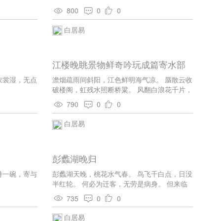
纸，不须一向
中，各有能不能。 古称怨报死，则人有所惩。
800
0
0
惩淫或应可，在道未为弘。 譬如蜩鷃徒，啾啾
啅龙鹏。宜当委之去，寥廓高飞腾。 岂能泥尘
白居易
下，区区酬怨憎。胡为坐自苦，吞悲仍抚膺。
江楼晚眺景物鲜奇吟玩成篇寄水部
张员外
衣裳湿，无点
澹烟疏雨间斜阳，江色鲜明海气凉。 蜃散云收
破楼阁，虹残水照断桥粱。 风翻白浪花千片，
雁点青天字一行。 好著丹青图画取，题诗寄与
790
0
0
水曹郎。
白居易
彭蠡湖晚归
持一碗，寄与
彭蠡湖天晚，桃花水气春。 鸟飞千白点，日没
半红轮。 何必为迁客，无劳是病身。 但来临
此望，少有不愁人。
735
0
0
白居易