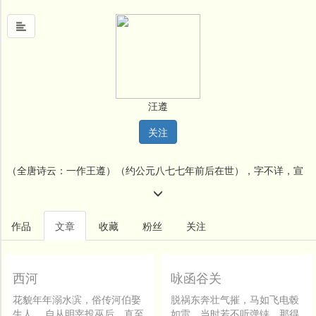
首
页
汪遵
中
关注
国
风
（全唐诗云：一作王遵）（约公元八七七年前后在世），字不详，宣
文
墨
州泾县人（唐诗纪事作宣城人。此从唐才子传）。生卒年均不详，约
名
唐僖宗乾符中前后在世。初为小吏。家贫，借人书，昼夜苦读。工为
作品
文章
收藏
粉丝
关注
人
绝诗。与许棠同乡。棠在京师，偶送客至灞、浐间，忽遇遵于途，行
堂
李索然。询其因何事来京，遵答以来就贡。棠怒斥之曰：“小吏不忖，
西河
咏函谷关
新
闻
而欲与棠同研席乎”？甚侮慢之。咸通七年，（公元八六六年）擢进士
花貌年年溺水滨，俗传河伯娶
脱祸东奔壮气摧，马如飞电毂
生人。 自从明宰投巫后，直至
如雷。当时若不听弹铗，那得