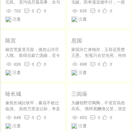
元风。 灵均说尽孤高事，全与
戈鋋。田单漫逞烧牛计，一箭
逍遥意不同。
终输鲁仲连。
702
0
0
635
0
0
汪遵
汪遵
陈宫
息国
椒宫荒宴竟无疑，倏忽山河尽
家国兴亡身独存，玉容还受楚
入隋。 留得后庭亡国曲，至今
王恩。 衔冤只合甘先死，何待
犹与酒家吹。
花间不肯言。
626
0
0
698
0
0
汪遵
汪遵
咏长城
三闾庙
秦筑长城比铁牢，蕃戎不敢过
为嫌朝野尽陶陶，不觉官高怨
临洮。 虽然万里连云际，争及
亦高。 憔悴莫酬渔父笑，浪交
尧阶三尺高。
千载咏离骚。
648
0
0
653
0
0
汪遵
汪遵