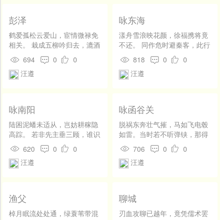
彭泽
咏东海
鹤爱孤松云爱山，宦情微禄免
漾舟雪浪映花颜，徐福携将竟
相关。 栽成五柳吟归去，漉酒
不还。 同作危时避秦客，此行
巾边伴菊闲。
何似武陵滩。
694
0
0
818
0
0
汪遵
汪遵
咏南阳
咏函谷关
陆困泥蟠未适从，岂妨耕稼隐
脱祸东奔壮气摧，马如飞电毂
高踪。 若非先主垂三顾，谁识
如雷。当时若不听弹铗，那得
茅庐一卧龙。
关门半夜开。
620
0
0
706
0
0
汪遵
汪遵
渔父
聊城
棹月眠流处处通，绿蓑苇带混
刃血攻聊已越年，竟凭儒术罢