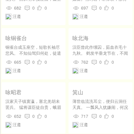
开
第。后五年，棠始亦及第。遵诗有集《唐才子传》传世。
如今鬼不神。
关门半夜开。
发
682
0
0
697
0
0
社
他的诗绝大部分是怀古诗,有的是对历史上卓越人物的歌颂；有的是借
汪遵
汪遵
区
历史人物的遭遇来抒发自己怀才不遇的情绪；有的是歌颂历史上的兴
登
亡故事来警告当时的统治者；有的直接反映当时的现实生活，这些诗
录
咏铜雀台
咏北海
都有一定的思想意义。寄托了对现实生活的深沉感慨。
铜雀台成玉座空，短歌长袖尽
汉臣曾此作缧囚，茹血衣毛十
悲风。 不知仙驾归何处，徒遣
九秋。 鹤发半垂龙节在，不闻
颦眉望汉宫。
青史说封侯。
665
0
0
762
0
0
汪遵
汪遵
咏昭君
箕山
汉家天子镇寰瀛，塞北羌胡未
薄世临流洗耳尘，便归云洞任
罢兵。 猛将谋臣徒自贵，蛾眉
天真。 一瓢风入犹嫌闹，何况
一笑塞尘清。
人间万种人。
652
0
0
717
0
0
汪遵
汪遵