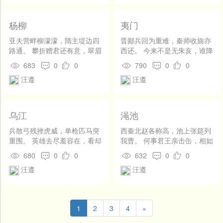
杨柳
夷门
亚夫营畔柳濛濛，隋主堤边四
晋鄙兵回为重难，秦师收旆亦
路通。 攀折赠君还有意，翠眉
西还。 今来不是无朱亥，谁降
轻嫩怕春风。
轩车问抱关。
683
0
0
790
0
0
汪遵
汪遵
乌江
渑池
兵散弓残挫虎威，单枪匹马突
西秦北赵各称高，池上张筵列
重围。 英雄去尽羞容在，看却
我曹。 何事君王亲击缶，相如
江东不得归。
有剑可吹毛。
680
0
0
632
0
0
汪遵
汪遵
1
2
3
4
»