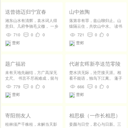
送曾德迈归宁宜春
山中效陶
湘东山水有清辉，袁水词人得
落第非有罪，兹山聊归止。山
意归。几府争驰毛义檄， 一乡
猿隔云住，共饮山中水。 读书
看侍老莱衣。筵开灞岸临清
时有兴，坐石忘却起。西山忽
710
0
0
721
0
0
浅，路去蓝关入翠微。 想到宜
然暮，往往遗巾履。 经时一出
曹邺
曹邺
阳更无事，并将欢庆奉庭闱。
门，兼候僮仆喜。常被山翁
笑，求名岂如此。 齿发老未
衰，何如且求己。
题广福岩
代谢玄晖新亭送范零陵
未有天地先融结，方广高深无
楚水洪无际，沧茫接天涯。相
丈尺。 书言不尽画难成，留与
看不能语，独鸟下江蓠。 蓬子
人间作奇特。
悉有恋，蓬根却无期。车轮自
779
0
0
666
0
0
不住，何必怨路岐。 孟冬衣食
曹邺
曹邺
薄，梦寐亦未遗。
寄阳朔友人
相思极（一作长相思）
桂林须产千株桂，未解当天影
妾颜与日空，君心与日新。三