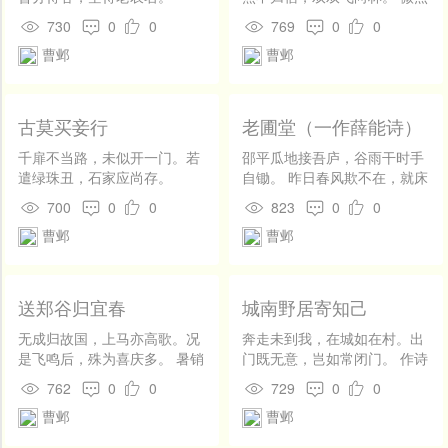
开
友善。曹邺诗工五古，文笔简洁洗炼，意深情烈，语言质朴通俗，善
露花影，轻云浮麦阴。无人可
发
730
0
0
769
0
0
招隐，尽日登山吟。
采民间口语入诗，在唐诗中独树一帜，颇有影响。《全唐诗》录存其
社
曹邺
曹邺
区
诗一百零八首，编为二卷，数量虽少，但题材多样，原有集，已散
登
佚，后人辑有《曹祠部集》。
录
古莫买妾行
老圃堂（一作薛能诗）
千扉不当路，未似开一门。若
邵平瓜地接吾庐，谷雨干时手
遣绿珠丑，石家应尚存。
自锄。 昨日春风欺不在，就床
吹落读残书。
700
0
0
823
0
0
曹邺
曹邺
送郑谷归宜春
城南野居寄知己
无成归故国，上马亦高歌。况
奔走未到我，在城如在村。出
是飞鸣后，殊为喜庆多。 暑销
门既无意，岂如常闭门。 作诗
嵩岳雨，凉吹洞庭波。莫便闲
二十载，阙下名不闻。无人为
762
0
0
729
0
0
吟去，须期接盛科。
开口，君子独有言。 身为苦寒
曹邺
曹邺
士，一笑亦感恩。殷勤中途
上，勿使车无轮。