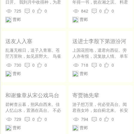
日开。 我到月中收得种，为君
年得一书，犹在湘之滨。 料君
移向故园栽。
相轻意，知妾无至亲。况当受
725
0
0
842
0
0
明礼，不令再嫁人。 愿君从此
曹邺
曹邺
日，化质为妾身。
送友人入塞
送进士李殷下第游汾河
乱蓬无根日，送子入青塞。苍
上国花照地，遣君向西征。旁
茫万里秋，如见原野大。 鸟雀
人亦有恨，况复故人情。 单车
寒不下，山川迥相对。一马没
欲云去，别酒忽然醒。如何今
730
0
0
718
0
0
黄云，登高望犹在。 惊风忽然
夜梦，半作道路程。 边士不好
曹邺
曹邺
起，白日黯已晦。如何恨路
礼，全家住军城。城中鼓角
长，出门天涯外。
严，旅客常夜惊。 中有左记
室，逢人眼光明。西门未归
者，下马如到京。 还应一开
和谢豫章从宋公戏马台
寄贾驰先辈
卷，为子心不平。殷勤说忠
送孔令谢病
抱，壮志勿自轻。
碧树杳云暮，朔风自西来。佳
游子想万里，何必登高台。闻
人忆山水，置酒在高台。 不必
君燕女吟，如自蓟北来。 长安
问流水，坐来日已西。劝君速
高盖多，健马东西街。尽说蒿
729
0
0
794
0
0
归去，正及鹧鸪啼。
簪古，将钱买金钗。 我祖西园
曹邺
曹邺
事，言之独伤怀。如今数君