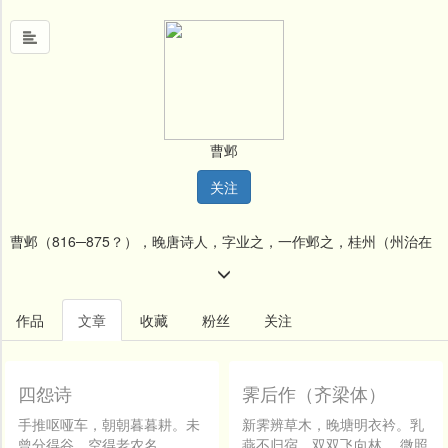
首
页
曹邺
中
关注
国
风
曹邺（816─875？），晚唐诗人，字业之，一作邺之，桂州（州治在
文
墨
今广西桂林）人。举进士，屡试不第，作《四怨三愁五情诗》，为舍
名
人韦悫所悉，极力向礼部侍郎裴休加以推荐，这样，曹邺便于唐宣宗
作品
文章
收藏
粉丝
关注
人
大中四年（850）登进士第，初为天平节度府幕僚，咸通二年至六年
堂
间（861─865）任太常博士，后以祠部郎中出为洋州（现在陕西省洋
四怨诗
霁后作（齐梁体）
新
闻
县）刺史。又入朝为吏部郎中，后免官归里。与刘驾、李频、郑谷等
手推呕哑车，朝朝暮暮耕。未
新霁辨草木，晚塘明衣衿。乳
曾分得谷，空得老农名。
燕不归宿，双双飞向林。 微照