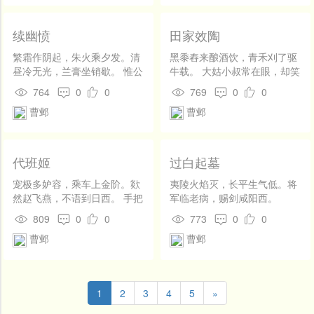
子，如鸟无树栖。 济水一入
河，便与清流乖。闻君欲自
持，勿使吾道低。
续幽愤
田家效陶
繁霜作阴起，朱火乘夕发。清
黑黍舂来酿酒饮，青禾刈了驱
昼冷无光，兰膏坐销歇。 惟公
牛载。 大姑小叔常在眼，却笑
执天宪，身是台中杰。一逐楚
长安在天外。
764
0
0
769
0
0
大夫，何人为君雪。 匆匆鬼方
曹邺
曹邺
路，不许辞双阙。过门似他
乡，举趾如遗辙。 八月黄草
生，洪涛入云热。危魂没太
行，客吊空骨节。 千年瘴江
代班姬
过白起墓
水，恨声流不绝。
宠极多妒容，乘车上金阶。欻
夷陵火焰灭，长平生气低。将
然赵飞燕，不语到日西。 手把
军临老病，赐剑咸阳西。
菖蒲花，君王唤不来。常嫌鬓
809
0
0
773
0
0
蝉重，乞人白玉钗。 君心无定
曹邺
曹邺
波，咫尺流不回。后宫门不
掩，每夜黄鸟啼。 买得千金
赋，花颜已如灰。
1
2
3
4
5
»