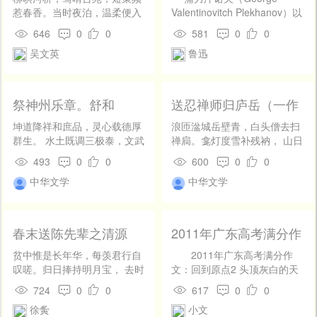
掬。
醒。
惹春香。当时夜泊，温柔便入
Valentinovitch Plekhanov）以
深乡。词韵窄，酒杯长。翦蜡
一八五七年，生于坦木皤夫省
646
0
0
581
0
0
花、壶箭催忙。共追游处，凌
的一个贵族的家里。自他出世
吴文英
鲁迅
波翠陌，连棹横塘。 十年一梦
以至成年之间，在俄国革命运
凄凉。似西湖燕去，吴馆巢
动史上，正是智识阶级所提倡
荒。重来万感，依前唤酒银
的民众主义②自兴盛以至凋落
罂。溪雨急，岸花狂。趁残
的时候。他们当初的意见，以
祭神州乐章。舒和
送忍禅师归庐岳（一作
鸦、飞过苍茫。故人楼上，凭
为俄国的民众，即大多数的农
送庐岳僧。一作朱庆馀
谁指与，芳草斜阳。
民，是已经领会了社会主义，
坤道降祥和庶品，灵心载德厚
浪匝湓城岳壁青，白头僧去扫
诗）
在精神上，成着不自觉的社会
群生。 水土既调三极泰，文武
禅扃。龛灯度雪补残衲， 山日
主义者的，所以民众主义者的
毕备九区平。
上轩看旧经。泉水带冰寒溜
493
0
0
600
0
0
使命，只在“到民间去”，向他
涩，薜萝新雨曙烟腥。 已知身
中华文学
中华文学
们说明那境遇，善导他们对于
事非吾道，甘卧荒斋竹满庭。
地主和官吏的嫌憎，则农民便
将自行蹶起，实现自由的自治
制，即无政府主义底社会的组
春末送陈先辈之清源
2011年广东高考满分作
织。 但农民却几乎并不倾听民
文：回到原点2_900字
众主义者的鼓动，倒是对于这
贫中惟是长年华，每羡君行自
2011年广东高考满分作
些进步的贵族的子弟，怀抱着
叹嗟。归日捧持明月宝， 去时
文：回到原点2 头顶灰白的天
不满。皇帝亚历山大二世③的
期刻刺桐花。春风避酒多游
空，翻过尘土飞扬的马路，我
724
0
0
617
0
0
政府，则于他们临以严峻的刑
寺，晓骑听鸡早入衙。 千乘侯
终于可以停下脚步，驻立在那
罚，终使其中的一部分，将眼
徐夤
小文
王若相问，飞书与报白云家。
熟悉又陌生的巷口。我知道，