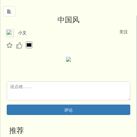
中国风
关注
小文
首
页
中
国
风
文
墨
名
人
堂
评论
新
闻
推荐