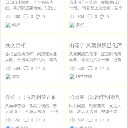
输社会主义入农村中，这农民
摇椅上，紧接着一个年纪大约
日日山迷水癖，年年书恼诗
男儿何不带吴钩，收取关山五
工人便是最适宜的媒介者。因
只有两岁的孩子屁颠屁颠地走
痴。寻思那里要他知。试比古
十州。 请君暂上凌烟阁，若个
为农民相信他们工人的话，是
到摇椅旁，揪着爷爷的衣角
人犹未。 往往眼甜口苦，常常
书生万户侯？
560
0
0
634
0
0
在智识阶级之上的。 事实也并
“爷爷，球球！”老人摘下眼
心是身非。如何则甚破他疑。
不很远于他的豫料。一八八一
镜，笑着起身，把孩子揽入怀
韩淲
李贺
只学今人足矣。
年恐怖主义者竭全力所实行的
抱，细声细语地说着：“哦，球
亚历山大二世的暗杀，民众未
球去哪儿啦！在这里吗？不
尝蹶起，公民也不得自由，结
是！啊……在这儿！”只听，一
挽文丞相
山花子·风絮飘残已化萍
果是有力的指导者或死或
阵铜铃般的笑声传入我耳中，
因，“民意党”殆濒于消灭。连
我仿佛看见早已过世的爷爷也
徒把金戈挽落晖，南冠无奈北
风絮飘残已化萍，泥莲刚倩藕
不属此党而倾向工人的社会主
曾这么抱着我。是的，在我人
风吹。子房本为韩仇出，诸葛
丝萦。珍重别拈香一瓣，记前
义的蒲力汗诺夫等，也终被政
生刚开启的那几年，这条老巷
宁知汉祚移。云暗鼎湖龙去
生。人到情多情转薄，而今真
684
0
0
553
0
0
府所压迫，不得不逃亡国外
承载着来自亲人的无数关怀，
远，月明华表鹤归迟。不须更
个悔多情。又到断肠回首处，
了。 他在这时候，遂和西欧的
西关人特有的温情。 满洲
虞集
纳兰性德
上新亭望，大不如前洒泪时。
泪偷零。
劳动运动相亲，遂开始研究马
窗，青瓦砖，古榕树，越来越
克斯的著作。 马克斯之名，俄
多的景致冲击着我的视觉膜，
国是早经知道的；《资本论》
也敲打着我心。可是，忽然
壶公山（古老相传古仙
沁园春（次韵李明府劝
第一卷，也比别国早有译本
地，一个红得早已褪色却又刺
姓陈名壶公于此山成道
农）
⑥；许多“民意党”的人们，还
眼的“拆”字赫然出现在我老屋
八面峰峦秀，孤高可偶然。数
民吾同胞，剖破藩篱，元是大
因而名焉）
和他个人底地相知，通信。然
的墙壁上。这一“拆”字与周遭
人游顶上，沧海见东边。 不信
家。故见之诰诏，视如子弟，
而他们所竭尽尊敬的马克斯的
之景，周遭平和的氛围是何等
无灵洞，相传有古仙。橘如珠
谆勤恳切，悃＿无华。孝悌力
652
0
0
533
0
0
思想，在他们却仅是纯粹的“理
的不相符。这时，我方惊醒：
夏在，池象月垂穿。 仿佛尝闻
田，职当劝相，起早非干为看
论”，以为和俄国的现实不相
早在十一年前，这条老巷便已
中华文学
中华文学