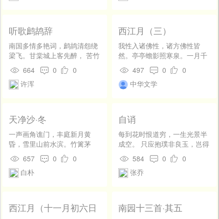
光从农民离开，来效法西欧先
只要再迈一步，我便回到我人
进国，为有产者所享有的一切
生的“原点”——— 那条打从我
权利而争斗了。于是从“土地与
一出生便孕育我的老巷。那条
听歌鹧鸪辞
西江月（三）
自由党”④分裂为“民意党”，从
充满西关风情，予我人生第一
事于政治底斗争，但那手段，
课的老巷。 踏着青石板
南国多情多艳词，鹧鸪清怨绕
我性入诸佛性，诸方佛性皆
却非一般底社会运动，而是单
路，我缓缓步入巷的深处。映
梁飞。甘棠城上客先醉， 苦竹
然。亭亭蟾影照寒泉。一月千
独和政府相斗争，尽全力于恐
入眼帘的是久违的西关老屋。
岭头人未归。响转碧霄云驻
潭普现。 小则毫分莫识，大时
664
0
0
497
0
0
怖手段——暗杀。 青年的蒲力
深红的趟栊门前是三级浅平的
影，曲终清漏月沈晖。 山行水
遍满三千。高低不约信方圆。
汗诺夫，也大概在这样的社会
许浑
中华文学
石阶，某户人家的家猫正慵懒
宿不知远，犹梦玉钗金缕衣。
说甚短长深浅。
思潮之下，开始他革命底活动
地躺在石阶上，享受正午到来
的。但当分裂时，尚复固守农
前温和的阳光。偶有微风拂
民社会主义的根本底见解，反
过，老猫用前爪轻轻拨弄脸上
天净沙·冬
自诮
对恐怖主义，反对获得政治底
的胡子，发出”喵”的一声后，
公民底自由，别组“均田
打了个滚又沉沉睡去。我知
一声画角谯门，丰庭新月黄
每到花时恨道穷，一生光景半
党”⑤，惟属望于农民的叛乱。
道，这是喧嚣大城市的深处才
昏，雪里山前水滨。竹篱茅
成空。 只应抱璞非良玉，岂得
然而他已怀独见，以为智识阶
有的悠闲与宁静。而我人生的
舍，淡烟衰草孤村。
年年不至公。
657
0
0
584
0
0
级独斗政府，革命殊难于成
起点就始于这一片祥和中。
功，农民固多社会主义底倾
趟栊门后，原本掩着的木
白朴
张乔
向，而劳动者亦殊重要。他在
门已敞开。借着屋内微弱的光
那《革命运动上的俄罗斯工
线，我看见头发花白的老爷爷
人》中说，工人者，是偶然来
正躺在摇椅上看报纸。忽然，
西江月（十一月初六日
南园十三首·其五
到都会，现于工厂的农民。要
一个小皮球“嘭”地一声打在了
夜偶成）