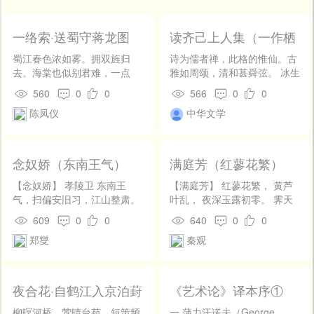
开
发
社
一络索·送蜀守蒋龙图
读齐己上人集（一作栖
区
蟾诗）
蜀江春色浓如雾。拥双旌归
诗为儒者禅，此格的惟仙。古
登
去。海棠也似别君难，一点
雅如周颂，清和甚舜弦。 冰生
录
点、啼红雨。此去马蹄何处。
听瀑句，香发早梅篇。想得吟
560
0
0
566
0
0
沙堤新路。禁林赐宴赏花时，
成夜，文星照楚天。
陈凤仪
中华文学
还忆著、西楼否。
念奴娇（东南王气）
满庭芳（红蓼花繁）
【念奴娇】 孝陵卫 东南王
【满庭芳】 红蓼花繁， 黄芦
气，扫偏安旧习，江山整肃。
叶乱， 夜深玉露初零。 霁天
老桧苍松盘寝殿，夜夜蛟龙来
空阔， 云淡楚江清。 独棹孤
609
0
0
640
0
0
宿。 翁仲衣冠，狮麟头角，静
逢小艇， 悠悠过、烟渚沙汀。
郑燮
秦观
锁苔痕绿。 斜阳断碣，几人系
金钩细，丝纶慢卷， 牵动一潭
马而读。 闻说物换星移，神山
星。 时时、横短笛， 清风皓
风雨，夜半幽灵哭。 不记当年
月， 相与忘形。 任人笑生
开国日，元主泥人泪簇。 蛋壳
涯， 泛梗飘萍。 饮罢不妨醉
夜合花·自鹤江入京泊葑
《艺术论》译本序①
乾坤，丸泥世界，疾卷如风烛
卧， 尘劳事、有耳谁听？ 江
门外有感
残。 老僧山畔，烹泉只取一
风静，日高未起， 枕上酒微
柳暝河桥，莺晴台苑，短策频
一 蒲力汗诺夫（George