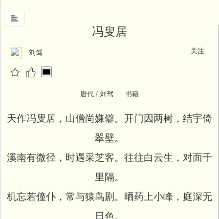
冯叟居
关注
刘驾
首
页
中
国
唐代 / 刘驾 书籍
风
天作冯叟居，山僧尚嫌僻。开门因两树，结宇倚
文
墨
翠壁。
名
溪南有微径，时遇采芝客。往往白云生，对面千
人
堂
里隔。
新
机忘若僮仆，常与猿鸟剧。晒药上小峰，庭深无
闻
日色。