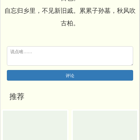
开
发
自忘归乡里，不见新旧戚。累累子孙墓，秋风吹
社
区
古柏。
登
录
评论
推荐