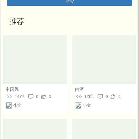
评论
开
发
社
推荐
区
登
录
中国风
白酒
1477
0
0
1204
0
0
小文
小文