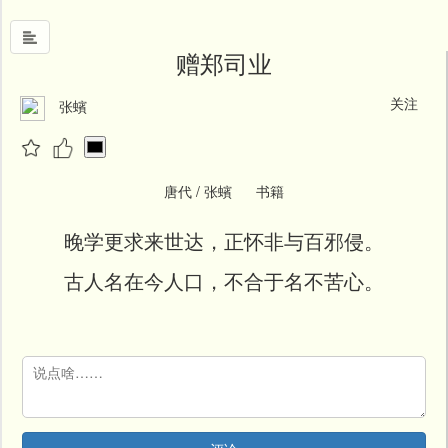
赠郑司业
关注
张蠙
首
页
中
国
唐代 / 张蠙 书籍
风
晚学更求来世达，正怀非与百邪侵。
文
墨
古人名在今人口，不合于名不苦心。
名
人
堂
新
闻