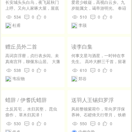
螫，妖焰两吹嘘。 雷蛰吞噬
长安城头头白乌，夜飞延秋门
爱君少岐嶷，高视白云乡。九
止，枯焚巢穴除。可怜相济
上呼。又向人家啄大屋，屋底
岁能属文，谒帝游明光。 奉诏
恶，勿谓祸无馀。
达官走避胡。金鞭断折九马
赤墀下，拜为童子郎。尔来屡
534
0
0
510
0
0
死，骨肉不得同驰驱。腰下宝
迁易，三度尉洛阳。 洛阳十二
杜甫
李颀
玦青珊瑚，可怜王孙泣路隅。
门，官寺郁相望。青槐罗四
问之不肯道姓名，但道困苦乞
面，渌水贯中央。 听讼破秋
为奴。已经百日窜荆棘，身上
毫，应物利干将。辞满如脱
无有完肌肤。高帝子孙尽隆
屣，立言无否臧。 岁暮风雪
赠丘员外二首
读李白集
准，龙种自与常人殊。豺狼在
暗，秦中川路长。行人饮腊
邑龙在野，王孙善保千金躯。
酒，立马带晨霜。 生事岂须
高词弃浮靡，贞行表乡闾。未
何事文星与酒星，一时钟在李
不敢长语临交衢，且为王孙立
问，故园寒草荒。从今署右
真南宫拜，聊偃东山居。 大藩
先生。 高吟大醉三千首，留著
斯须。昨夜东风吹血腥，东来
职，莫笑在农桑。
本多事，日与文章疏。每一睹
人间伴月明。
538
0
0
610
0
0
橐驼满旧都。朔方健儿好身
之子，高咏遂起予。 宵昼方连
韦应物
郑谷
手，昔何勇锐今何愚。窃闻天
燕，烦吝亦顿祛。格言雅诲
子已传位，圣德北服南单于。
阙，善谑矜数馀。 久跼思游
花门剺面请雪耻，慎勿出口他
旷，穷惨遇阳舒。虎丘惬登
人狙。哀哉王孙慎勿疏，五陵
眺，吴门怅踌躇。 方此恋携
蜡辞 / 伊耆氏蜡辞
送羽人王锡归罗浮
佳气无时无。
手，岂云还旧墟。告诸吴子
弟，文学为何如。 迹与孤云
土反其宅， 水归其壑， 昆虫
风前整顿紫荷巾，常向罗浮保
远，心将野鹤俱。那同石氏
毋作， 草木归其泽！
养神。石磴倚天行带月， 铁桥
子，每到府门趋。
通海入无尘。龙蛇出洞闲邀
530
0
0
550
0
0
雨，犀象眠花不避人。 最爱葛
佚名
中华文学