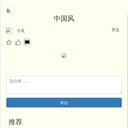
中国风
关注
小文
首
页
中
国
风
文
墨
名
人
堂
评论
新
闻
推荐