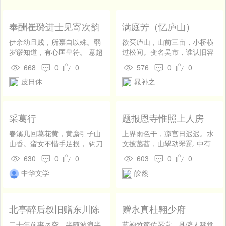
开
发
社
奉酬崔璐进士见寄次韵
满庭芳（忆庐山）
区
伊余幼且贱，所禀自以殊。弱
欲买庐山，山前三亩，小桥横
登
岁谬知道，有心匡皇符。 意超
过松间。变名吴市，谁认旧容
录
海上鹰，运跼辕下驹。纵性作
颜。最好栖贤峡外，应自此、
668
0
0
576
0
0
古文，所为皆自如。 但恐才格
都隔尘寰。人稀到，壶中化
皮日休
晁补之
劣，敢夸词彩敷。句句考事
国，光景更堪闲。 无心，求至
实，篇篇穷玄虚。 谁能变羊
道，柴门闭了，饱睡甘餐。幸
质，竞不获骊珠。粤有造化
儿成孙长，为扫家山。若问它
手，曾开天地炉。 文章邺下
年归去，蓦地也、双桨来还。
采葛行
题报恩寺惟照上人房
秀，气貌淹中儒。展我此志
愁难会，清风万壑，高处正跻
业，期君持中枢。 苍生眼穿
攀。
春溪几回葛花黄，黄麝引子山
上界雨色干，凉宫日迟迟。水
望，勿作磻谿谟。
山香。蛮女不惜手足损， 钩刀
文披菡萏，山翠动罘罳. 中有
一一牵柔长。葛丝茸茸春雪
清真子，愔愔步闲墀。手萦颇
630
0
0
603
0
0
体，深涧择泉清处洗。 殷勤十
黎缕，愿证黄金姿。 旋草阶下
中华文学
皎然
指蚕吐丝，当窗袅袅声高机。
生，看心当此时。
织成一尺无一两， 供进天子五
月衣。水精夏殿开凉户，冰山
绕座犹难御。 衣亲玉体又何
北亭醉后叙旧赠东川陈
赠永真杜翱少府
如，杳然独对秋风曙。镜湖女
书记
儿嫁鲛人， 鲛绡逼肖也不分。
二十年前事尽空，半随波浪半
蓝袍竹简佐琴堂，县僻人稀觉