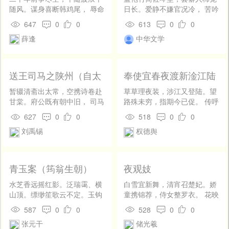
吴中角簟泛清水，摇曳胜被三
随风。谋身喜断韩鸡尾， 辱命
日长。爱静不嫌官况冷， 苦吟
素云。 自兹贡荐无人惜，那敢
羞携楚鹊笼。符竹谬分锦水
从听鬓毛苍。闲寻野寺听秋
647
0
0
613
0
0
更争龙手迹。蛮女将来海市
外，妻孥犹隔散关东。 临岐莫
水，寄睡僧窗到夕阳。 骞翥会
薛逢
中华文学
头， 卖与岭南贫估客。
怪朱弦绝，曾是君家入爨桐。
应霄汉去，渔竿休更恋沧浪。
送王司马之陕州（自太
奉使宜春夜渡新淦江陆
常丞授，工为诗）
路至黄檗馆路上遇风雨
暂辍清斋出太常，空携诗卷赴
草草理夜装，涉江又登陆。望
作
甘棠。府公既有朝中旧， 司马
路殊未穷，指期今已促。 传呼
应容酒后狂。案牍来时唯署
戒徒御，振辔转林麓。阴云拥
627
0
0
518
0
0
字，风烟入兴便成章。 两京大
岩端，澍雨当山腹。 震雷如在
刘禹锡
权德舆
道多游客，每遇词人战一场。
耳，飞电来照目。兽迹不敢
窥，马蹄唯务速。 虔心若斋
礼，濡体如沐浴。万窍相怒
号，百泉暗奔瀑。 危梁虑足
青玉案（筠翁生朝）
夜观妓
跌，峻坂忧车覆。问我何以
然，前日受微禄。 转知人代
水芝香远摇红影。泛瑞霭、横
白雪宜新舞，清宵召楚妃。娇
事，缨组乃徽束。向若家居
山顶。缥缈笙歌云不定。玉钩
童携锦荐，侍女整罗衣。 花映
时，安枕春梦熟。 遵途稍已
斜挂，素蟾初满，醉惬浮瓜
垂鬟转，香迎步履飞。徐徐敛
587
0
0
528
0
0
近，候吏来相续。晓霁心始
冷。 庭兰戏彩传金鼎。小袖青
长袖，双烛送将归。
张元干
储光羲
安，林端见初旭。
衫更辉映。谁道筠溪归计近。