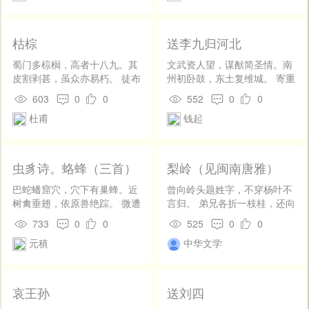
秋风催去，凤池难老，长把中
书印。
枯棕
送李九归河北
蜀门多棕榈，高者十八九。其
文武资人望，谋猷简圣情。南
皮割剥甚，虽众亦易朽。 徒布
州初卧鼓，东土复维城。 寄重
如云叶，青黄岁寒后。交横集
分符去，威仍出阃行。斗牛移
603
0
0
552
0
0
斧斤，凋丧先蒲柳。 伤时苦军
八座，日月送双旌。 别恋瞻天
杜甫
钱起
乏，一物官尽取。嗟尔江汉
起，仁风应物生。伫闻收组
人，生成复何有。 有同枯棕
练，锵玉会承明。
木，使我沈叹久。死者即已
休，生者何自守。 啾啾黄雀
虫豸诗。蛒蜂（三首）
梨岭（见闽南唐雅）
啅，侧见寒蓬走。念尔形影
干，摧残没藜莠。
巴蛇蟠窟穴，穴下有巢蜂。近
曾向岭头题姓字，不穿杨叶不
树禽垂翅，依原兽绝踪。 微遭
言归。 弟兄各折一枝桂，还向
断手足，厚毒破心胸。昔甚招
岭头联影飞。
733
0
0
525
0
0
魂句，那知眼自逢。 梨笑清都
元稹
中华文学
月，蜂游紫殿春。构脾分部
伍，嚼蕊奉君亲。 翅羽颇同
类，心神固异伦。安知人世
里，不有噬人人。 兰蕙本同
哀王孙
送刘四
畹，蜂蛇亦杂居。害心俱毒