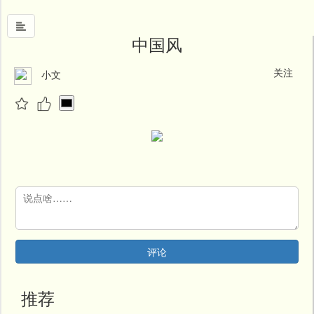
中国风
关注
小文
首
页
中
国
风
文
墨
名
人
堂
评论
新
闻
推荐