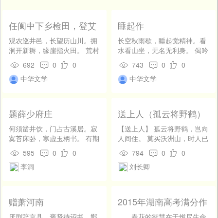
开
发
社
任阆中下乡检田，登艾
睡起作
区
萧山北望
观农巡井邑，长望历山川。拥
长空秋雨歇，睡起觉精神。看
登
涧开新耨，缘崖指火田。 荒村
水看山坐，无名无利身。 偈吟
录
无径陌，古戍有风烟。瓠叶萦
诸祖意，茶碾去年春。此外谁
692
0
0
743
0
0
篱长，藤花绕架悬。 岸高攒树
相识，孤云到砌频。
中华文学
中华文学
石，水净写云天。回首乡关
路，行歌犹喟然。
题薛少府庄
送上人（孤云将野鹤）
何须凿井饮，门占古溪居。寂
【送上人】 孤云将野鹤，岂向
寞苔床卧，寒虚玉柄书。 有期
人间住。 莫买沃洲山，时人已
登白阁，又得赏红蕖。清浅蒲
知处。[1]
595
0
0
794
0
0
根水，时看鹭啄鱼。
李洞
刘长卿
赠萧河南
2015年湖南高考满分作
文：智者若树
厌剧辞京县，褒贤待诏书。酂
春花的智慧在于燃尽生命