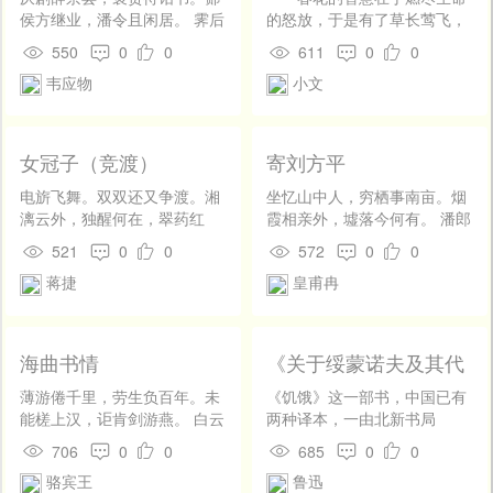
侯方继业，潘令且闲居。 霁后
的怒放，于是有了草长莺飞，
三川冷，秋深万木疏。对琴无
最美人间四月天。夏蝉的智慧
550
0
0
611
0
0
一事，新兴复何如。
在于蛰伏地底十七年，于是有
韦应物
小文
了一朝破土，一鸣惊人。凤凰
的智慧在于烈火的淬炼，于是
有了脱胎换骨，涅盘重生……
而树的智慧，却远不止如此。
女冠子（竞渡）
寄刘方平
智者，若“树”。 “要有最朴
素的生活和最崇高的理想，即
电旂飞舞。双双还又争渡。湘
坐忆山中人，穷栖事南亩。烟
使明日天寒地冻、路遥马
漓云外，独醒何在，翠药红
霞相亲外，墟落今何有。 潘郎
亡。”树的智慧在于志存高远。
蘅，芳菲如故。深衷全未语。
作赋年，陶令辞官后。达生遗
521
0
0
572
0
0
正如高晓松所说：人生不应当
不似素车白马，卷潮起怒。但
自适，良愿固无负。 田取颍水
蒋捷
皇甫冉
只有苟且与当下，还应有诗和
悄然、千载旧迹，时有闲人吊
流，树入阳城口。岁暮忧思
远方。只有心存着“远方”，我
古。 生平惯受椒兰苦。甚魄沈
盈，离居不堪久。
们才能勇往直前，不至于像失
寒浪，更被馋蛟妒。结琼纫
了罗盘的水手。有了目标与方
璐。料贝阙隐隐，骑鲸烟雾。
海曲书情
《关于绥蒙诺夫及其代
向，我们才能更好地到达终
楚妃花倚暮。□□琼箫吹了，溯
表作〈饥饿〉》译者附
点。“为中华之崛起而读
波同步。待月明洲渚，小留旌
薄游倦千里，劳生负百年。未
《饥饿》这一部书，中国已有
记〔1〕
书，”立下了这样志向的周恩来
节，朗吟骚赋。
能槎上汉，讵肯剑游燕。 白云
两种译本，一由北新书局
未曾彷徨，引领着中国走向富
照春海，青山横曙天。江涛让
〔2〕印行，一载《东方杂
706
0
0
685
0
0
强。“如果再让我做一次选择，
双璧，渭水掷三钱。 坐惜风光
志》。并且《小说月报》上又
我仍选择中国，选择核事业”，
骆宾王
鲁迅
晚，长歌独块然。
还有很长的批评〔3〕了。这