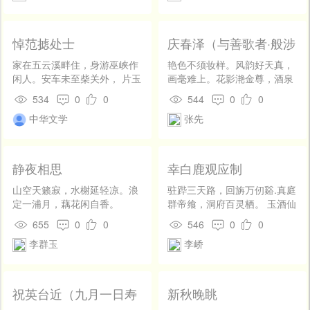
邓稼先坚定的志向使他在核领
一篇是见于日本《新兴文学全
域一往无前……智慧的大树向
集》附录第五号里的，虽然字
着远方，于是它有了目标和动
数不多，却简洁明白，这才可
悼范摅处士
庆春泽（与善歌者·般涉
力。智者若树，志存高远。
以知道一点要领，恰有余暇，
调）
“鱼与熊掌不可兼得”，要
便译以饷曾见《饥饿》的读者
家在五云溪畔住，身游巫峡作
艳色不须妆样。风韵好天真，
先“舍”而后“得”，树的智慧在于
们。 十月二日，译者识。 ※ ※
闲人。安车未至柴关外， 片玉
画毫难上。花影滟金尊，酒泉
舍得。如果大树吝啬自己甜美
※ 〔1〕本篇连同日本黑田辰男
已藏坟土新。虽有公卿闻姓
生浪。镇欲留春，傍花为春
534
0
0
544
0
0
的果实，不肯分给鸟兽，那么
《关于绥蒙诺夫及其代表作
字，惜无知己脱风尘。 到头积
唱。 银塘玉字空旷。冰齿映轻
它永远不能到达远方去看这世
中华文学
张先
〈饥饿〉》的译文，最初发表
善成何事，天地茫茫秋又春。
唇，蕊红新放。声宛转，疑随
界。就像壁虎，如果在危急关
于一九二八年十月十六日《北
烟香悠扬。对暮林静，寥寥振
头它不舍得自己的尾巴，便无
新》半月刊第二卷第二十三
清响。
法得到自由与新生。而沙砾，
期。 绥蒙诺夫（C．A．
静夜相思
幸白鹿观应制
因为懂得放弃自己的棱角、舍
dImFFTJ，1893—1943），
弃暂时的光明，才得以于蚌壳
苏联作家。《饥饿》，日记体
山空天籁寂，水榭延轻凉。浪
驻跸三天路，回旃万仞谿.真庭
中蜕变为珍珠。智慧的大树懂
小说，出版于一九二二年。有
定一浦月，藕花闲自香。
群帝飨，洞府百灵栖。 玉酒仙
得舍弃，于是它的种子随飞
张采真译本，一九二八年三月
垆酿，金方暗壁题。伫看青鸟
655
0
0
546
0
0
禽、走兽们来到了世界各地。
上海北新书局印行；另有傅东
入，还陟紫云梯。
智者若树，懂得舍弃。
华译本，载《东方杂志》第二
李群玉
李峤
“呼山不来，我去就山”，
十五卷第一至第四期。黑田辰
树的智慧在于变通。然而我们
男，日本的俄国文学研究者及
的生活中却有许多人不知变
翻译家。 〔2〕北新书局一九
祝英台近（九月一日寿
新秋晚眺
通，只知愚蠢地一条胡同走到
二五年成立于北京，翌年迁设
俞德载）