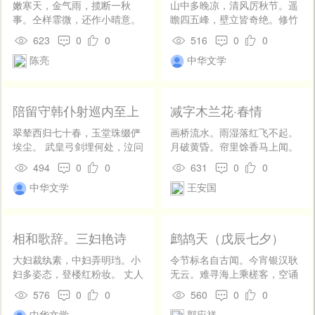
底。就像许多家长为了让自己
上海，曾发行《语丝》、《北
嫩寒天，金气雨，揽断一秋
山中多晚凉，清风厉秋节。遥
的孩子变优秀，不顾孩子自己
新》、《奔流》等期刊，曾出
事。仝样霏微，还作小晴意。
瞻四五峰，壁立皆奇绝。修竹
的实际情况，盲目地要求他们
版鲁迅的著译多种。 〔3〕很
世间万宝都成，些儿无欠，只
傍林开，乔松倚岩列。黄菊散
623
0
0
516
0
0
考好分数、读好大学。于是易
长的批评指钱杏邨所写的《饥
待与、黄花为地。 好招致。对
芳丛，清泉凝白雪。对此怀素
中天先生批评道：龙，怪兽
饿》一文，载于一九二八年九
陈亮
中华文学
此郁郁葱葱，新＿未成醉。翻
心，千里共明月。愿保幽贞
也；器，器材也；材，木材
月《小说月报》第十九卷第九
手为云，造物等儿戏。也知富
姿，岁寒双皎洁。
也。现在的家长让孩子成为怪
期。
贵来时，一班呈露，便做出人
兽、器材、木材，就是不成
中祥瑞。
陪留守韩仆射巡内至上
减字木兰花·春情
人。这么说也许过于绝对，但
阳宫感兴二首
不可否认的是，只把“好分数好
翠辇西归七十春，玉堂珠缀俨
画桥流水。雨湿落红飞不起。
大学”作为评价孩子的唯一标
埃尘。 武皇弓剑埋何处，泣问
月破黄昏。帘里馀香马上闻。
准，确实有些病态了。正如奥
上阳宫里人。 愁云漠漠草离
徘徊不语。今夜梦魂何处去。
494
0
0
631
0
0
斯卡·王尔德所说，成为你自
离，太乙句陈处处疑。 薄暮毁
不似垂杨。犹解飞花入洞房。
己，因为别的都有人做了。我
中华文学
王安国
垣春雨里，残花犹发万年枝。
们不必将自己禁锢在一条模仿
他人的路上，而应绽放自己的
芬芳，成为最好的自己。智慧
相和歌辞。三妇艳诗
鹧鸪天（戊辰七夕）
的树虽然没有翅膀飞翔，没有
脚奔跑，但它知道变通，同样
大妇裁纨素，中妇弄明珰。小
令节标名自古闻。今宵银汉耿
到达了世界每一个角落。智者
妇多姿态，登楼红粉妆。 丈人
无云。难寻海上乘槎客，空诵
若树，知道变通。 就连三
且安坐，初日渐流光。
河东乞巧文。 罗异果，炷名
576
0
0
560
0
0
毛也曾说：“如果有来生，要做
熏。纫针捻线漫纷纷。蓬莱底
一棵树。一半在土里安详，一
中华文学
郭应祥