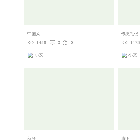
中国风
传统礼仪
1486
0
0
147
小文
小文
秋分
清明