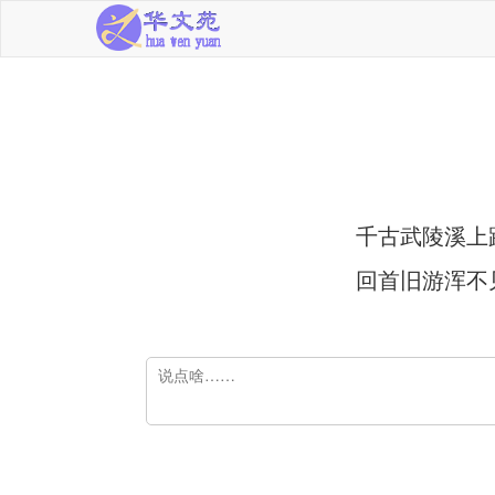
千古武陵溪上
回首旧游浑不