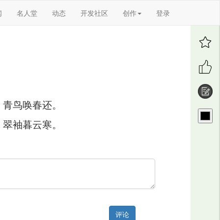
闻
名人堂
动态
开发社区
创作
登录
，青鸟唤春还。
，翠袖暮云寒。
评论