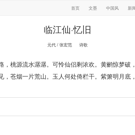
首页
文墨
中国风
新
临江仙·忆旧
元代 / 张宏范 诗歌
路，桃源流水潺潺。可怜仙侣剩浓欢。黄鹂惊梦破
见，苍烟一片荒山。玉人何处倚栏干。紫箫明月底