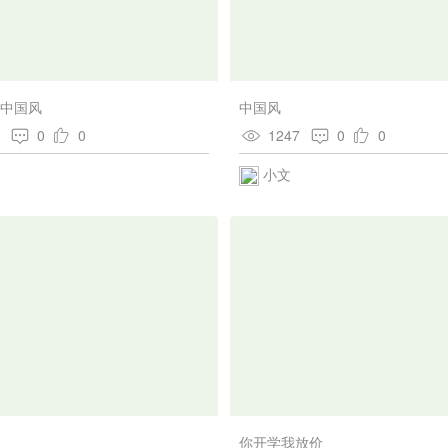
-中国风
中国风
3
0
0
1247
0
0
小文
你开学我放价