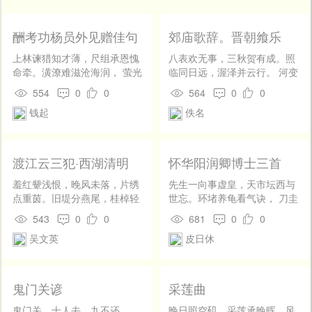
开
发
社
酬考功杨员外见赠佳句
郊庙歌辞。晋朝飨乐
区
（黄卷读来今已老白头
章。四举酒
上林谏猎知才薄，尺组承恩愧
八表欢无事，三秋贺有成。照
受屈不曾言）
登
命牵。潢潦难滋沧海润， 萤光
临同日远，渥泽并云行。 河变
录
空尽太阳前。虚名滥接登龙
千年色，山呼万岁声。愿修封
554
0
0
564
0
0
士，野性宁忘种黍田。 相国无
岱礼，方以称文明。
钱起
佚名
私人守朴，何辞老去上皇年。
渡江云三犯·西湖清明
怀华阳润卿博士三首
羞红颦浅恨，晚风未落，片绣
先生一向事虚皇，天市坛西与
点重茵。旧堤分燕尾，桂棹轻
世忘。环堵养龟看气诀， 刀圭
鸥，宝勒倚残云。千丝怨碧，
饵犬试仙方。静探石脑衣裾
543
0
0
681
0
0
渐路入、仙坞迷津。肠漫回，
润，闲炼松脂院落香。 闻道征
吴文英
皮日休
隔花时见，背面楚腰身。 逡
贤须有诏，不知何日到良常。
巡。题门惆怅，堕履牵萦，数
冥心唯事白英君，不问人间爵
幽期难准。还始觉、留情缘
与勋。林下醉眠仙鹿见， 洞中
眼，宽带因春。明朝事与孤烟
闲话隐芝闻。石床卧苦浑无
鬼门关谚
采莲曲
冷，做满湖、风雨愁人。山黛
藓，藤箧开稀恐有云。 料得虚
暝，尘波澹绿无痕。
皇新诏样，青琼板上绿为文。
鬼门关，十人去，九不还。
晚日照空矶，采莲承晚晖。风