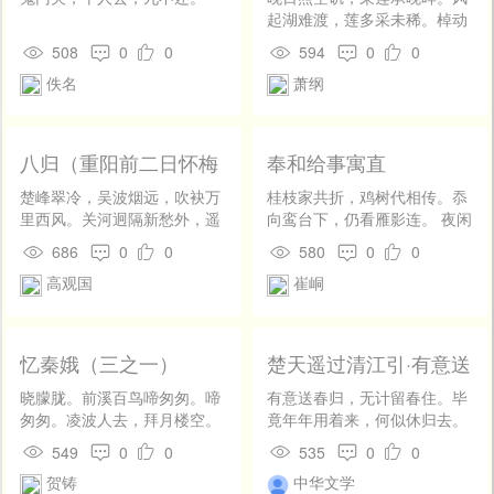
凤骨轻来称瘦容，华阳馆主未
起湖难渡，莲多采未稀。棹动
成翁。数行玉札存心久， 一掬
芙蓉落，船移白鹭飞。荷丝傍
508
0
0
594
0
0
云浆漱齿空。白石煮多熏屋
绕腕，菱角远牵衣。
佚名
萧纲
黑，丹砂埋久染泉红。 他年欲
事先生去，十赉须加陆逸冲。
八归（重阳前二日怀梅
奉和给事寓直
溪）
楚峰翠冷，吴波烟远，吹袂万
桂枝家共折，鸡树代相传。忝
里西风。关河迥隔新愁外，遥
向鸾台下，仍看雁影连。 夜闲
怜倦客音尘，未见征鸿。雨帽
方步月，漏尽欲朝天。知去丹
686
0
0
580
0
0
风巾归梦杳，想吟思、吹入飞
墀近，明王许荐贤。
高观国
崔峒
蓬。料恨满、幽苑离宫。正愁
黯文通。 秋浓。新霜初试，重
阳催近，醉红偷染江枫。瘦筇
相伴，旧游回首，吹帽知与谁
忆秦娥（三之一）
楚天遥过清江引·有意送
同。想萸囊酒盏，暂时冷落菊
春归
花丛。两凝＿，壮怀立尽，微
晓朦胧。前溪百鸟啼匆匆。啼
有意送春归，无计留春住。毕
云斜照中。
匆匆。凌波人去，拜月楼空。
竟年年用着来，何似休归去。
去年今日东门东。鲜妆辉映桃
目断楚天遥，不见春归路。风
549
0
0
535
0
0
花红。桃花红。吹开吹落，一
急桃花也似愁，点点飞红雨。
贺铸
中华文学
任东风。