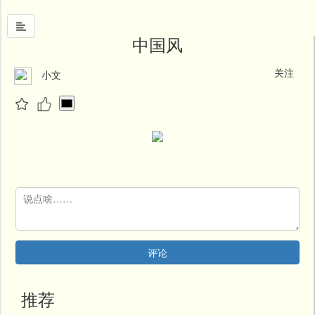
中国风
关注
小文
首
页
中
国
风
文
墨
名
人
堂
评论
新
闻
推荐