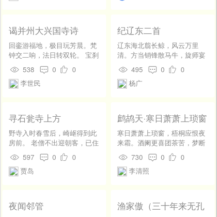
谒并州大兴国寺诗
纪辽东二首
回銮游福地，极目玩芳晨。梵
辽东海北翦长鲸，风云万里
钟交二响，法日转双轮。 宝刹
清。方当销锋散马牛，旋师宴
遥承露，天花近足春。未佩兰
镐京。前歌后舞振军威，饮至
538
0
0
495
0
0
犹小，无丝柳尚新。 圆光低月
解戎衣。判不徒行万里去，空
李世民
杨广
殿，碎影乱风筠。对此留馀
道五原归。 秉旄仗节定辽东，
想，超然离俗尘。
俘馘变夷风。清歌凯捷九都
水，归宴洛阳宫。策功行赏不
淹留，全军藉智谋。讵似南宫
寻石瓮寺上方
鹧鸪天·寒日萧萧上琐窗
复道上，先封雍齿侯。
野寺入时春雪后，崎岖得到此
寒日萧萧上琐窗，梧桐应恨夜
房前。 老僧不出迎朝客，已住
来霜。酒阑更喜团茶苦，梦断
上方三十年。
偏宜瑞脑香。秋已尽，日犹
597
0
0
730
0
0
长，仲宣怀远更凄凉。不如随
贾岛
李清照
分尊前醉，莫负东篱菊蕊黄。
夜闻邻管
渔家傲（三十年来无孔
窍）