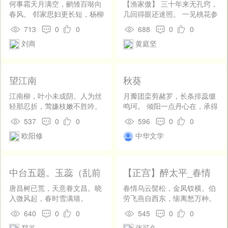
何事霜天月满空，鹂雏百啭向
【渔家傲】 三十年来无孔窍，
春风。 邻家思妇更长短，杨柳
几回得眼还迷照。 一见桃花参
如丝在管中。
学了。 呈法要， 无弦琴上单
713
0
0
688
0
0
于调。 摘叶寻枝虚半老， 看
刘商
黄庭坚
花特地重年少。 今后水云人欲
晓。 非玄妙， 灵云合被桃花
笑。
望江南
秋葵
江南柳，叶小未成阴。人为丝
月瓣团栾剪赭罗，长条排蕊缀
轻那忍折，莺嫌枝嫩不胜吟。
鸣珂。 倾阳一点丹心在，承得
留著待春深。十四五，闲抱琵
中天雨露多。
537
0
0
596
0
0
琶寻。阶上簸钱阶下走，恁时
欧阳修
中华文学
相见早留心。何况到如今。(莺
嫌 一作：莺怜；留著 一人：
留取)
中台五题。玉蕊（乱前
【正宫】醉太平_春情
唐昌观玉蕊最盛）
乌云髻
唐昌树已荒，天意眷文昌。晓
春情乌云髻松，金凤钗横。伯
入微风起，春时雪满墙。
劳飞燕自西东，恼离愁万种。
碧溶溶满溪绿水桃源洞，淡濛
640
0
0
545
0
0
濛半窗白月梨云梦，恨匆匆一
郑谷
张可久