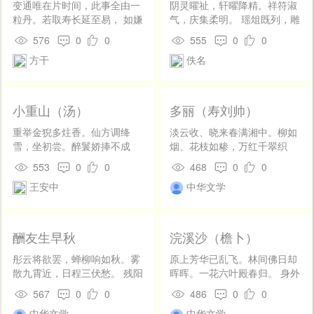
变通唯在片时间，此事全由一
阴灵曜祉，轩曜降精。祥符淑
章）
粒丹。若取寿长延至易， 如嫌
气，庆集柔明。 瑶俎既列，雕
地远缩何难。先生阔别能轻
桐发声。徽猷永远，比德皇
576
0
0
555
0
0
举，弟子才来学不餐。 箧里生
英。
方干
佚名
尘是闲药，外沾犹可救衰残。
小重山（汤）
多丽（寿刘帅）
重举金猊多炷香。仙方调绛
淡云收、晓来春满湘中。柳如
雪，坐初尝。醉鬟娇捧不成
烟、花枝如糁，万红千翠织
行。颜如玉，玉碗共争光。 飞
浓。照帘旌、微穿丽日，动罗
553
0
0
468
0
0
盖莫催忙。歌檀临阅处，缓何
幕、轻转香风。天上良辰，人
王安中
中华文学
妨。远山横翠为谁长。人归
间淑景，生贤和气显殊钟。映
去，余梦绕高唐。
时表、南山北斗，相并两穹
崇。须知道、英明罕比，文武
谁同。 奉慈亲、承颜戏彩，更
酬友生早秋
浣溪沙（檐卜）
闻吉梦占熊。扫蛮氛、遂清三
楚，定徐方、行策元功。趣召
彤云将欲罢，蝉柳响如秋。雾
原上芳华已乱飞。林间佛日却
遄归，康时佐主，指挥谈笑虏
散九霄近，日程三伏愁。 残阳
晖晖。一花六叶殿春归。 身外
巢空。寿觞举、器舟斟海，不
宿雨霁，高浪碎沙沤。袪足馀
色香空荏苒，鼻端消息正霏
567
0
0
486
0
0
用水精钟。休辞醉，千龄会
旬后，分襟任自由。
微。禅林曲几坐忘时。
中华文学
中华文学