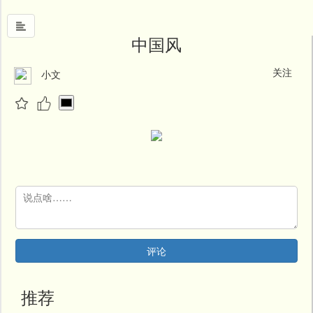
中国风
关注
小文
首
页
中
国
风
文
墨
名
人
堂
评论
新
闻
推荐