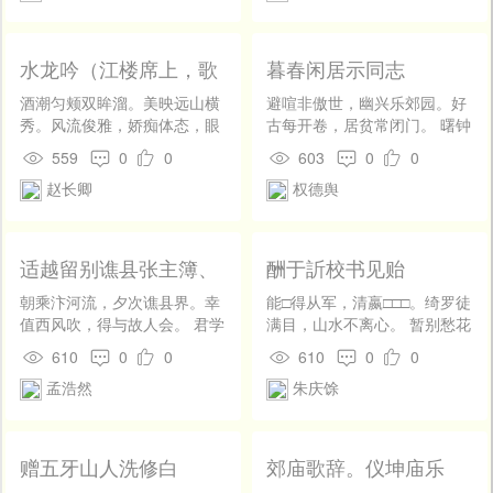
人扫御床。
水龙吟（江楼席上，歌
暮春闲居示同志
姬盼盼翠鬓侑樽，酒行
酒潮匀颊双眸溜。美映远山横
避喧非傲世，幽兴乐郊园。好
弹琵琶曲，舞梁州，醉
秀。风流俊雅，娇痴体态，眼
古每开卷，居贫常闭门。 曙钟
语赠之）
前稀有。莲步弯弯，移归拍
来古寺，旭日上西轩。稍与清
559
0
0
603
0
0
里，凌波难偶。对仙源醉眼，
境会，暂无尘事烦。 静看云起
赵长卿
权德舆
玉纤笼巧，拨新声、鱼纹皱。
灭，闲望鸟飞翻。乍问山僧
我自多情多病，对人前、只推
偈，时听渔父言。 体羸谙药
伤酒。瞒他不得，诗情懒倦，
性，事简见心源。冠带惊年
沈腰销瘦。多谢东君，殷勤知
长，诗书喜道存。 小池泉脉
适越留别谯县张主簿、
酬于訢校书见贻
我，曲翻红袖。拚来朝又是，
凑，危栋燕雏喧。风入松阴
申屠少府
扶头不起，江楼知不。
静，花添竹影繁。 灌园输井
朝乘汴河流，夕次谯县界。幸
能□得从军，清嬴□□□。绮罗徒
税，学稼奉晨昏。此外知何
值西风吹，得与故人会。 君学
满目，山水不离心。 暂别愁花
有，怡然向一樽。
梅福隐，余从伯鸾迈。别后能
老，相思倚竹阴。家贫无以
610
0
0
610
0
0
相思，浮云在吴会。
养，未可话抽簪。
孟浩然
朱庆馀
赠五牙山人洗修白
郊庙歌辞。仪坤庙乐
章。金奏（一本无此