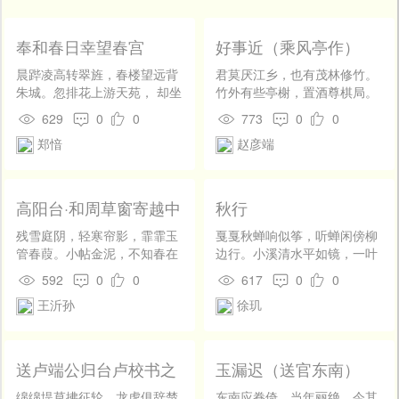
开
发
社
奉和春日幸望春宫
好事近（乘风亭作）
区
晨跸凌高转翠旌，春楼望远背
君莫厌江乡，也有茂林修竹。
登
朱城。忽排花上游天苑， 却坐
竹外有些亭榭，置酒尊棋局。
录
云边看帝京。百草香心初罥
棋神酒圣各成欢，欢长更烧
629
0
0
773
0
0
蝶，千林嫩叶始藏莺。 幸同葵
烛。寄语故人鹏鷃，任倾金围
郑愔
赵彦端
藿倾阳早，愿比盘根应候荣。
玉。
高阳台·和周草窗寄越中
秋行
诸友韵
残雪庭阴，轻寒帘影，霏霏玉
戛戛秋蝉响似筝，听蝉闲傍柳
管春葭。小帖金泥，不知春在
边行。小溪清水平如镜，一叶
谁家。相思一夜窗前梦，奈个
飞来浪细生。
592
0
0
617
0
0
人、水隔天遮。但凄然，满树
王沂孙
徐玑
幽香，满地横斜。 江南自是离
愁苦，况游骢古道，归雁平
沙。怎得银笺，殷勤与说年
华。如今处处生芳草，纵凭
送卢端公归台卢校书之
玉漏迟（送官东南）
高、不见天涯。更消他，几度
夏县
东风，几度飞花。
绵绵堤草拂征轮，龙虎俱辞楚
东南应眷倚。当年丽绝，今其