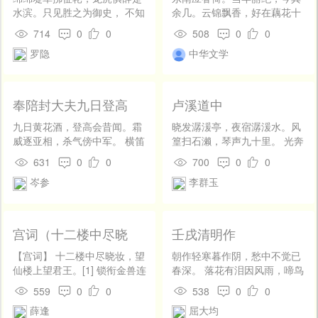
水滨。只见胜之为御史， 不知
余几。云锦飘香，好在藕花十
梅福是仙人。地推八米源流
里。六月长安徂暑，只一雨、
714
0
0
508
0
0
盛，才笑三张事业贫。 一种西
滂沱都洗。君好为。携将苏
罗隐
中华文学
归一般达，柏台霜冷夏城春。
醒，三吴生齿。 总道秦蜀讴
吟，但消得雍容，笑谈而致。
稍待秋风，也拟买舟东逝。收
拾尘编蠹简，更饱看、江山奇
奉陪封大夫九日登高
卢溪道中
伟。歌盛美。还送往趋天陛。
九日黄花酒，登高会昔闻。霜
晓发潺湲亭，夜宿潺湲水。风
威逐亚相，杀气傍中军。 横笛
篁扫石濑，琴声九十里。 光奔
惊征雁，娇歌落塞云。边头幸
觉来眼，寒落梦中耳。曾向三
631
0
0
700
0
0
无事，醉舞荷吾君。
峡行，巴江亦如此。
岑参
李群玉
宫词（十二楼中尽晓
壬戌清明作
妆）
【宫词】 十二楼中尽晓妆，望
朝作轻寒暮作阴，愁中不觉已
仙楼上望君王。[1] 锁衔金兽连
春深。 落花有泪因风雨，啼鸟
环冷，水滴铜龙昼漏长。[2] 云
无情自古今。 故国江山徒梦
559
0
0
538
0
0
髻罢梳还对镜，罗衣欲换更添
寐，中华人物又销沉。 龙蛇四
薛逢
屈大均
香。 遥窥正殿帘开处，袍袴宫
海归无所，寒食年年怆客心。