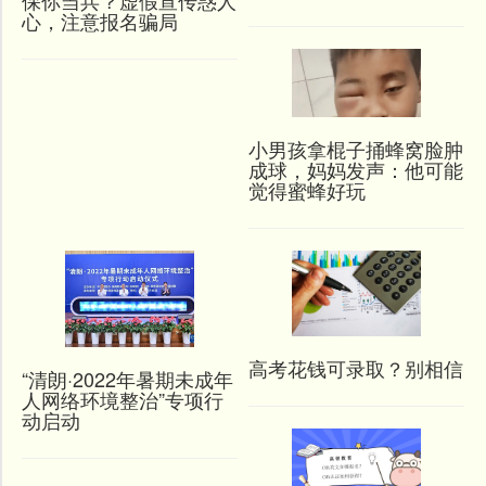
保你当兵？虚假宣传惑人
心，注意报名骗局
小男孩拿棍子捅蜂窝脸肿
成球，妈妈发声：他可能
觉得蜜蜂好玩
高考花钱可录取？别相信
“清朗·2022年暑期未成年
人网络环境整治”专项行
动启动