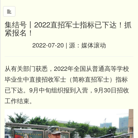
集结号丨2022直招军士指标已下达！抓
紧报名！
首
页
2022-07-20 | 源：
媒体滚动
中
国
风
从有关部门获悉，2022年全国从普通高等学校
文
毕业生中直接招收军士（简称直招军士）指标
墨
已下达。9月中旬组织报到入营，9月30日招收
名
工作结束。
人
堂
新
闻