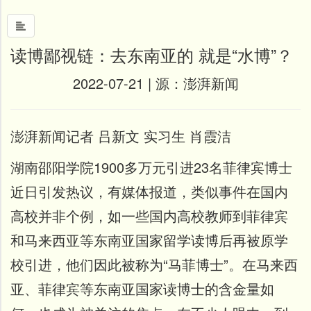
读博鄙视链：去东南亚的 就是“水博”？
首
2022-07-21 | 源：
澎湃新闻
页
中
国
澎湃新闻记者 吕新文 实习生 肖霞洁
风
湖南邵阳学院1900多万元引进23名菲律宾博士
文
墨
近日引发热议，有媒体报道，类似事件在国内
高校并非个例，如一些国内高校教师到菲律宾
名
人
和马来西亚等东南亚国家留学读博后再被原学
堂
校引进，他们因此被称
为“马菲博士”。在马来西
新
闻
亚、菲律宾等东南亚国家读博士的含金量如