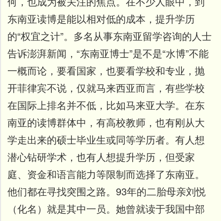
何，也成为被关注的焦点。
在不少人眼中，到
开
发
东南亚读博是能以相对低的成本，提升学历
社
区
的“权宜之计”。
多名从事东南亚留学咨询的人士
登
告诉澎湃新闻，“东南亚博士”是不是“水博”不能
录
一概而论，要看国家，也要看学校和专业，抛
开菲律宾不说，仅就马来西亚而言，有些学校
在国际上排名并不低，比如马来亚大学。
在东
南亚的读博群体中，有高校教师，也有刚从大
学走出来的硕士毕业生或同等学历者。有人想
潜心钻研学术，也有人想提升学历，但受家
庭、资金和语言能力等限制而选择了东南亚。
他们都在寻找突围之路。
93年的二胎母亲刘悦
（化名）就是其中一员。她曾就读于我国中部