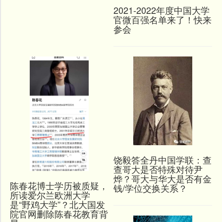
2021-2022年度中国大学
官微百强名单来了！快来
参会
饶毅答全丹中国学联：查
查哥大是否特殊对待尹
烨？哥大与华大是否有金
陈春花博士学历被质疑，
钱/学位交换关系？
所读爱尔兰欧洲大学
是“野鸡大学”？北大国发
院官网删除陈春花教育背