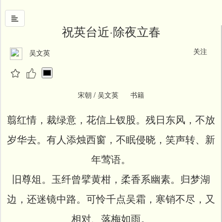
祝英台近·除夜立春
关注
吴文英
首
页
中
国
宋朝 / 吴文英 书籍
风
翦红情，裁绿意，花信上钗股。残日东风，不放
文
墨
岁华去。有人添烛西窗，不眠侵晓，笑声转、新
名
年莺语。
人
堂
旧尊俎。玉纤曾擘黄柑，柔香系幽素。归梦湖
新
边，还迷镜中路。可怜千点吴霜，寒销不尽，又
闻
相对、落梅如雨。