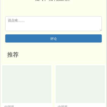
开
发
社
区
登
录
评论
推荐
中国风
中国风